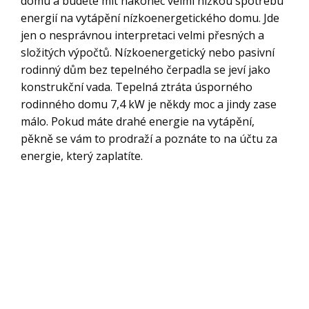
domu a budete mít nakonec velmi nízkou spotřebu
energií na vytápění nízkoenergetického domu. Jde
jen o nesprávnou interpretaci velmi přesných a
složitých výpočtů. Nízkoenergetický nebo pasivní
rodinný dům bez tepelného čerpadla se jeví jako
konstrukční vada. Tepelná ztráta úsporného
rodinného domu 7,4 kW je někdy moc a jindy zase
málo. Pokud máte drahé energie na vytápění,
pěkně se vám to prodraží a poznáte to na účtu za
energie, který zaplatíte.