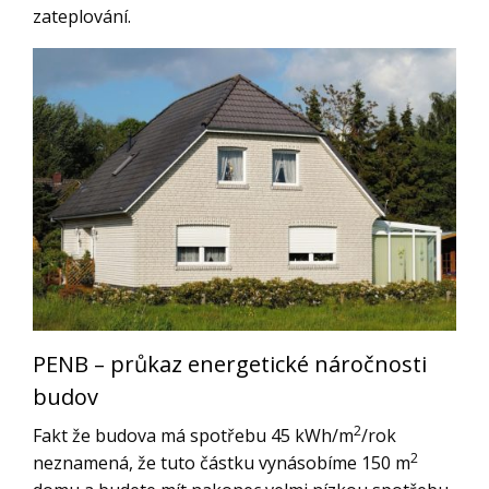
zateplování.
PENB – průkaz energetické náročnosti
budov
2
Fakt že budova má spotřebu 45 kWh/m
/rok
2
neznamená, že tuto částku vynásobíme 150 m