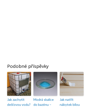
Podobné příspěvky
Jak zachytit
Modrá skalice
Jak natřít
dešťovou vodu?
do bazénu –
nábytek bílou