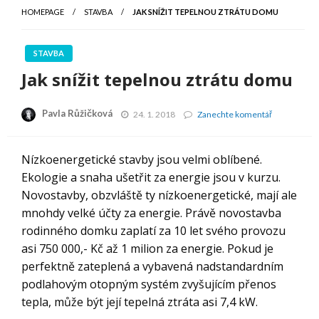
HOMEPAGE
STAVBA
JAK SNÍŽIT TEPELNOU ZTRÁTU DOMU
STAVBA
Jak snížit tepelnou ztrátu domu
Pavla Růžičková
Jak
24. 1. 2018
Zanechte komentář
snížit
tepelnou
ztrátu
Nízkoenergetické stavby jsou velmi oblíbené.
domu
Ekologie a snaha ušetřit za energie jsou v kurzu.
Novostavby, obzvláště ty nízkoenergetické, mají ale
mnohdy velké účty za energie. Právě novostavba
rodinného domku zaplatí za 10 let svého provozu
asi 750 000,- Kč až 1 milion za energie. Pokud je
perfektně zateplená a vybavená nadstandardním
podlahovým otopným systém zvyšujícím přenos
tepla, může být její tepelná ztráta asi 7,4 kW.