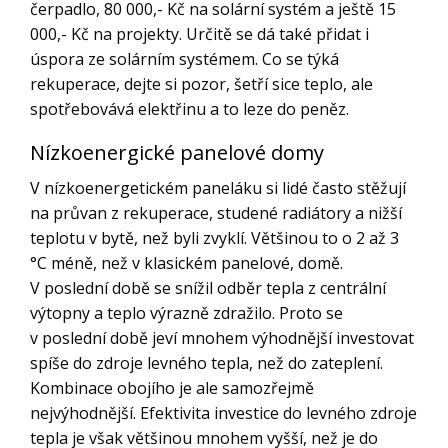
čerpadlo, 80 000,- Kč na solární systém a ještě 15
000,- Kč na projekty. Určitě se dá také přidat i
úspora ze solárním systémem. Co se týká
rekuperace, dejte si pozor, šetří sice teplo, ale
spotřebovává elektřinu a to leze do peněz.
Nízkoenergické panelové domy
V nízkoenergetickém paneláku si lidé často stěžují
na průvan z rekuperace, studené radiátory a nižší
teplotu v bytě, než byli zvyklí. Většinou to o 2 až 3
°C méně, než v klasickém panelové, domě.
V poslední době se snížil odběr tepla z centrální
výtopny a teplo výrazně zdražilo. Proto se
v poslední době jeví mnohem výhodnější investovat
spíše do zdroje levného tepla, než do zateplení.
Kombinace obojího je ale samozřejmě
nejvýhodnější. Efektivita investice do levného zdroje
tepla je však většinou mnohem vyšší, než je do