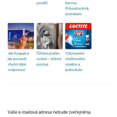
použití
barvou:
Průvodce krok
za krokem
Jak funguje a
Čištění pračky
Odstranění
jak postavit
octem – účinný
vteřinového
chytrý dům
postup
snadno a
svépomocí
jednoduše
ODPOVĚDĚT
Vaše e-mailová adresa nebude zveřejněna.