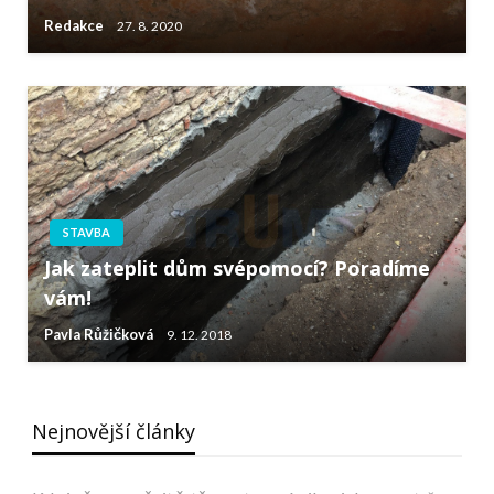
Redakce
27. 8. 2020
STAVBA
Jak zateplit dům svépomocí? Poradíme
vám!
Pavla Růžičková
9. 12. 2018
Nejnovější články