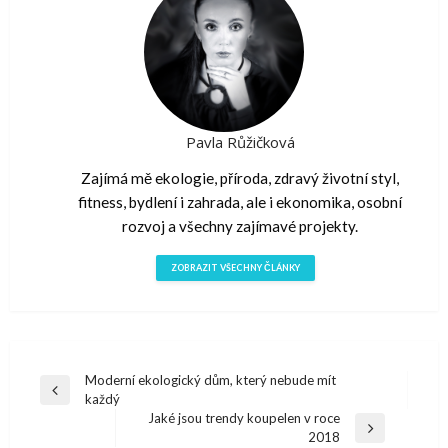
Pavla Růžičková
Zajímá mě ekologie, příroda, zdravý životní styl,
fitness, bydlení i zahrada, ale i ekonomika, osobní
rozvoj a všechny zajímavé projekty.
ZOBRAZIT VŠECHNY ČLÁNKY
Navigace
Moderní ekologický dům, který nebude mít
Předchazí
každý
pro
článek
Jaké jsou trendy koupelen v roce
Další
2018
příspěvek