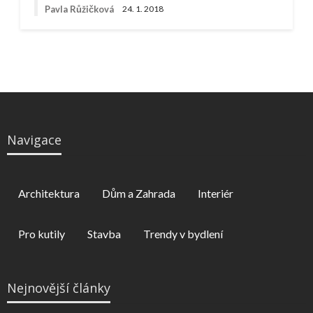
Pavla Růžičková
24. 1. 2018
Navigace
Architektura
Dům a Zahrada
Interiér
Pro kutily
Stavba
Trendy v bydlení
Nejnovější články