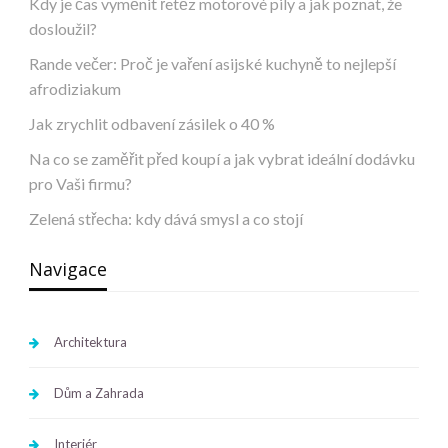
Kdy je čas vyměnit řetěz motorové pily a jak poznat, že
dosloužil?
Rande večer: Proč je vaření asijské kuchyně to nejlepší
afrodiziakum
Jak zrychlit odbavení zásilek o 40 %
Na co se zaměřit před koupí a jak vybrat ideální dodávku
pro Vaši firmu?
Zelená střecha: kdy dává smysl a co stojí
Navigace
Architektura
Dům a Zahrada
Interiér