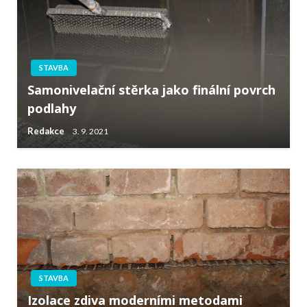
STAVBA
Samonivelační stěrka jako finální povrch
podlahy
Redakce
3. 9. 2021
STAVBA
Izolace zdiva moderními metodami