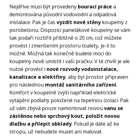
Nejdříve musí být provedeny
bourací práce
a
demontována původní vodovodní a odpadová
instalace. Pak je čas
vyzdít nové stěny
koupelny z
porobetonu. Dispozici panelákové koupelny se vám
tak podaří rozšířit přibližně o 20 cm, což můžete
provést i zmenšením prostoru toalety, je-li to
možné. Možná tak konečně budete moci do
koupelny nově umístit i vaši pračku. V té chvíli je ale
nutné provést i
nové rozvody vodoinstalace,
kanalizace a elektřiny
, aby byl prostor připraven
pro následnou
montáž sanitárního zařízení
.
Komfort v koupelně zvýší například elektrické
vytápění podlahy položené na tepelnou izolaci. Pak
už vám zbývá pouze namontovat novou
vanu se
zástěnou nebo sprchový kout, položit novou
dlažbu a přilepit obklady
. Pokud je dáte až ke
stropu, už nebudete muset ani malovat.