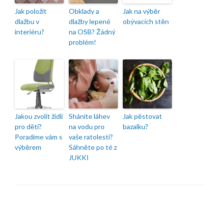
Jak položit
Obklady a
Jak na výběr
dlažbu v
dlažby lepené
obývacích stěn
interiéru?
na OSB? Žádný
problém!
Jakou zvolit židli
Sháníte láhev
Jak pěstovat
pro děti?
na vodu pro
bazalku?
Poradíme vám s
vaše ratolesti?
výběrem
Sáhněte po té z
JUKKI