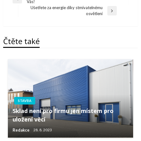
Předchazí
Vás!
pro
článek
Ušetřete za energie díky stmívatelnému
Další
osvětlení
příspěvek
článek
Čtěte také
STAVBA
Sklad není pro firmu jen místem pro
uložení věcí
Redakce
28. 8. 2023