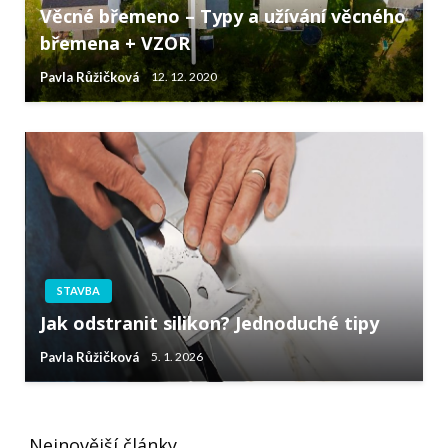
Věcné břemeno – Typy a užívání věcného
břemena + VZOR
Pavla Růžičková
12. 12. 2020
STAVBA
Jak odstranit silikon? Jednoduché tipy
Pavla Růžičková
5. 1. 2026
Nejnovější články