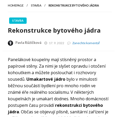
HOMEPAGE
STAVBA
REKONSTRUKCE BYTOVÉHO JÁDRA
STAVBA
Rekonstrukce bytového jádra
Pavla Růžičková
Rekonstruk
17. 9. 2022
Zanechte komentář
bytového
jádra
Panelákové koupelny mají stísněný prostor a
papírové stěny. Za nimi je slyšet opravdu i otočení
kohoutkem a můžete poslouchat i rozhovory
sousedů.
Umakartové jádro
bylo v minulosti
běžnou součástí bydlení pro mnoho rodin ve
známé éře reálného socialismu. V některých
koupelnách je umakart dodnes. Mnoho domácností
postupem času provádí
rekonstrukci bytového
jádra
. Občas se objevují plísně, sanitární zařízení je