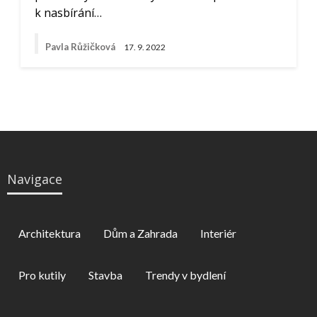
k nasbírání…
Pavla Růžičková
17. 9. 2022
Navigace
Architektura
Dům a Zahrada
Interiér
Pro kutily
Stavba
Trendy v bydlení