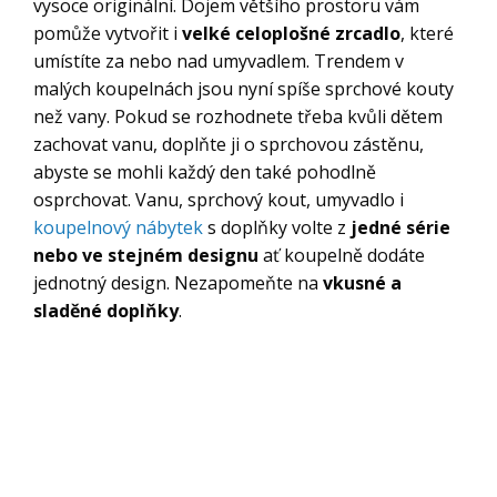
vysoce originální. Dojem většího prostoru vám
pomůže vytvořit i
velké celoplošné zrcadlo
, které
umístíte za nebo nad umyvadlem. Trendem v
malých koupelnách jsou nyní spíše sprchové kouty
než vany. Pokud se rozhodnete třeba kvůli dětem
zachovat vanu, doplňte ji o sprchovou zástěnu,
abyste se mohli každý den také pohodlně
osprchovat. Vanu, sprchový kout, umyvadlo i
koupelnový nábytek
s doplňky volte z
jedné série
nebo ve stejném designu
ať koupelně dodáte
jednotný design. Nezapomeňte na
vkusné a
sladěné doplňky
.