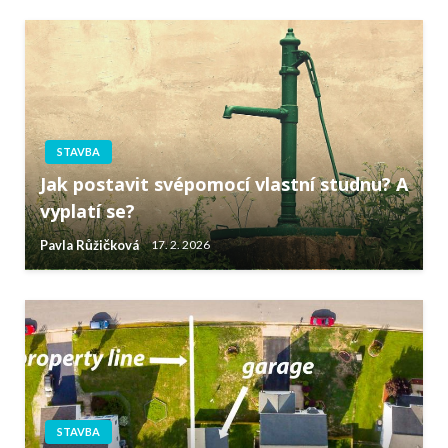
STAVBA
Jak postavit svépomocí vlastní studnu? A
vyplatí se?
Pavla Růžičková
17. 2. 2026
STAVBA