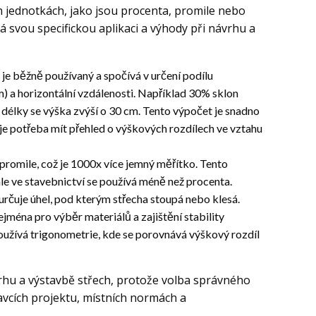
h jednotkách, jako jsou procenta, promile nebo
 svou specifickou aplikaci a výhody při návrhu a
 je běžně používaný a spočívá v určení podílu
 a horizontální vzdálenosti. Například 30% sklon
délky se výška zvýší o 30 cm. Tento výpočet je snadno
 je potřeba mít přehled o výškových rozdílech ve vztahu
promile, což je 1000x více jemný měřítko. Tento
ale ve stavebnictví se používá méně než procenta.
 určuje úhel, pod kterým střecha stoupá nebo klesá.
zejména pro výběr materiálů a zajištění stability
používá trigonometrie, kde se porovnává výškový rozdíl
vrhu a výstavbě střech, protože volba správného
avcích projektu, místních normách a