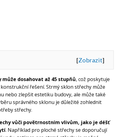
[
Zobrazit
]
y může dosahovat až 45 stupňů
, což poskytuje
a konstrukční řešení. Strmý sklon střechy může
u nebo zlepšit estetiku budovy, ale může také
výběru správného sklonu je důležité zohlednit
otřeby střechy.
echy vůči povětrnostním vlivům, jako je déšť
ytí
. Například pro ploché střechy se doporučují