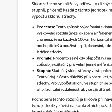
Sklon střechy se může vyjadřovat v různýc
stupně, přičemž každá z těchto jednotek má
výpočtu sklonu střechy.
Procenta
: Tento způsob vyjadřování sklonu
výškového rozdílu (mezi okapem a hřebenem)
znamená, že na každých 100 cm horizontální 
pochopitelný a používá se při plánování, kde
k délce střechy.
Promile
: Procento se někdy přepočítává na 
způsob je užitečný pro velmi jemné měření, 
Stupně
: Skutečný sklon střechy ve stupních
Tento údaj je často důležitý při konstrukci, 
střechy. Pro výpočet sklonu ve stupních se 
a horizontální vzdálenost, aby se zjistil úhel.
Pochopení těchto rozdílů je klíčové při ná
typu jednotky závisí na konkrétních požad
konstrukčních potřebách.