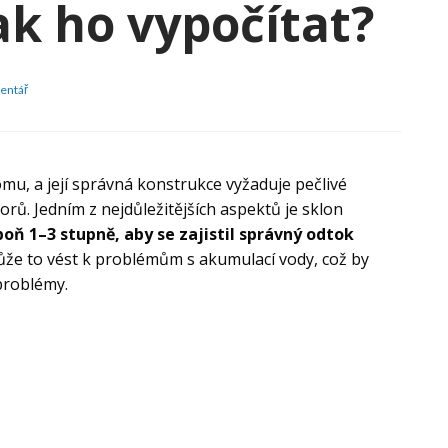
ak ho vypočítat?
Jaké
entář
jsou
sklony
střechy?
Jaký
je
domu, a její správná konstrukce vyžaduje pečlivé
minimální
orů. Jedním z nejdůležitějších aspektů je sklon
sklon,
oň 1–3 stupně, aby se zajistil správný odtok
jaký
maximální
může to vést k problémům s akumulací vody, což by
a
problémy.
jak
ho
vypočítat?