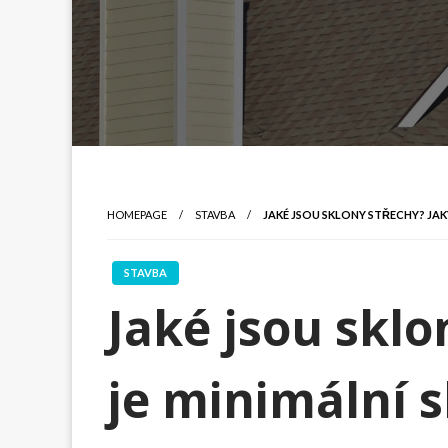
HOMEPAGE
STAVBA
JAKÉ JSOU SKLONY STŘECHY? JAK
STAVBA
Jaké jsou sklo
je minimální s