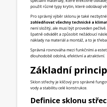
speciální materiály, které efektivně odvád
použít různé typy krytin, které odolávají v
Pro správný výběr sklonu je také nezbytn
zohledňovat všechny technické a klima
není složitý, ale musí být proveden pečlivě
špatně odvádět a způsobit nežádoucí násle
náklady na materiál a montáž, a to je třeba 
Správná rovnováha mezi funkčními a esteti
dlouhodobě odolná, efektivní a atraktivní.
Základní princi
Sklon střechy je klíčový pro správné fungov
vody a stabilitu celé konstrukce.
Definice sklonu stře