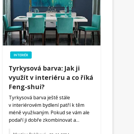
INTERIÉR
Tyrkysová barva: Jak ji
využít v interiéru a co říká
Feng-shui?
Tyrkysová barva ještě stále
v interiérovém bydlení patří k těm
méně využívaným. Pokud se vám ale
podaří ji dobře zkombinovat a…