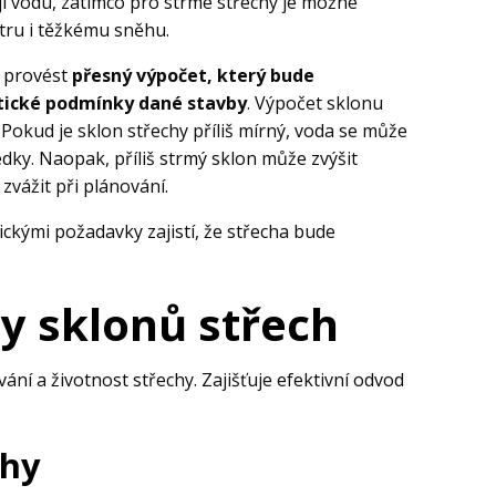
ějí vodu, zatímco pro strmé střechy je možné
ětru i těžkému sněhu.
é provést
přesný výpočet, který bude
tické podmínky dané stavby
. Výpočet sklonu
. Pokud je sklon střechy příliš mírný, voda se může
dky. Naopak, příliš strmý sklon může zvýšit
zvážit při plánování.
ckými požadavky zajistí, že střecha bude
py sklonů střech
ání a životnost střechy. Zajišťuje efektivní odvod
chy