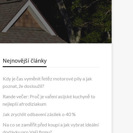
Nejnovější články
Kdy je čas vyměnit řetěz motorové pily a jak
poznat, že dosloužil?
Rande večer: Proč je vaření asijské kuchyně to
nejlepší afrodiziakum
Jak zrychlit odbavení zásilek o 40 %
Na co se zaměřit před koupí a jak vybrat ideální
dodávku pro Vaši firmu?