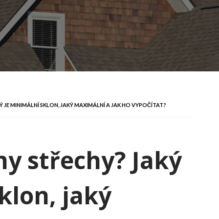
Ý JE MINIMÁLNÍ SKLON, JAKÝ MAXIMÁLNÍ A JAK HO VYPOČÍTAT?
ny střechy? Jaký
klon, jaký