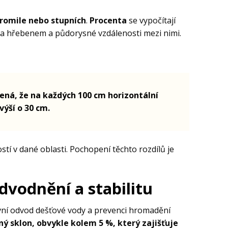
romile nebo stupních
.
Procenta
se vypočítají
 a hřebenem a půdorysné vzdálenosti mezi nimi.
ná, že na každých 100 cm horizontální
výší o 30 cm.
stí v dané oblasti. Pochopení těchto rozdílů je
vodnění a stabilitu
ivní odvod dešťové vody a prevenci hromadění
rný sklon, obvykle kolem 5 %, který zajišťuje