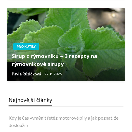
PRO KUTILY
Sirup z rýmovníku – 3 recepty na
rýmovníkové sirupy
Pavla Růžičková
27. 8. 2025
Nejnovější články
Kdy je čas vyměnit řetěz motorové pily a jak poznat, že
dosloužil?