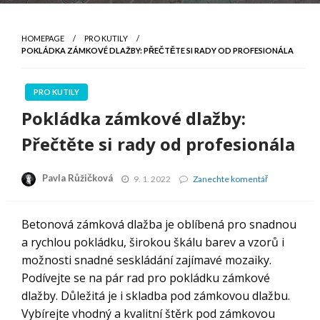
HOMEPAGE
PRO KUTILY
POKLÁDKA ZÁMKOVÉ DLAŽBY: PŘEČTĚTE SI RADY OD PROFESIONÁLA
PRO KUTILY
Pokládka zámkové dlažby:
Přečtěte si rady od profesionála
Pavla Růžičková
Pokládka
9. 1. 2022
Zanechte komentář
zámkové
dlažby:
Přečtěte
Betonová zámková dlažba je oblíbená pro snadnou
si
a rychlou pokládku, širokou škálu barev a vzorů i
rady
od
možnosti snadné seskládání zajímavé mozaiky.
profesionála
Podívejte se na pár rad pro pokládku zámkové
dlažby. Důležitá je i skladba pod zámkovou dlažbu.
Vybírejte vhodný a kvalitní štěrk pod zámkovou