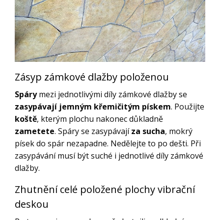
Zásyp zámkové dlažby položenou
Spáry
mezi jednotlivými díly zámkové dlažby se
zasypávají
jemným křemičitým pískem
. Použijte
koště
, kterým plochu nakonec důkladně
zametete
. Spáry se zasypávají
za sucha
, mokrý
písek do spár nezapadne. Nedělejte to po dešti. Při
zasypávání musí být suché i jednotlivé díly zámkové
dlažby.
Zhutnění celé položené plochy vibrační
deskou