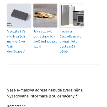
Využijte i Vy
Jak se zbavit
Tepelná
sílu trvalých
potravinových
čerpadla místo
magnetů ve
molů jednou pro
plynu? Toto
Vaší
vždy!
byste měli
domácnosti
vědět
ODPOVĚDĚT
Vaše e-mailová adresa nebude zveřejněna.
Vyžadované informace jsou označeny
*
Komentář
*