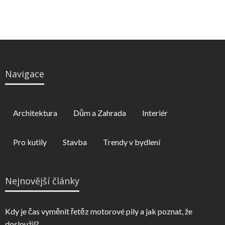
Navigace
Architektura
Dům a Zahrada
Interiér
Pro kutily
Stavba
Trendy v bydlení
Nejnovější články
Kdy je čas vyměnit řetěz motorové pily a jak poznat, že
dosloužil?