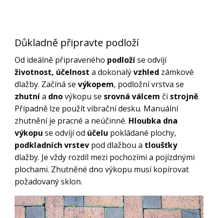
Důkladně připravte podloží
Od ideálně připraveného
podloží
se odvíjí
životnost, účelnost
a dokonalý
vzhled
zámkové
dlažby. Začíná se
výkopem
, podložní vrstva se
zhutní
a
dno
výkopu se
srovná válcem
či
strojně
.
Případně lze použít vibrační desku. Manuální
zhutnění je pracné a neúčinné.
Hloubka dna
výkopu
se odvíjí od
účelu
pokládané plochy,
podkladních vrstev
pod dlažbou a
tloušťky
dlažby. Je vždy rozdíl mezi pochozími a pojízdnými
plochami. Zhutněné dno výkopu musí kopírovat
požadovaný sklon.