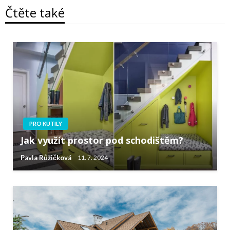
Čtěte také
PRO KUTILY
Jak využít prostor pod schodištěm?
Pavla Růžičková
11. 7. 2024