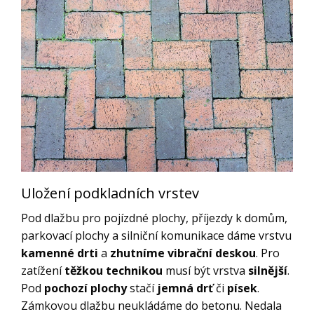
Uložení podkladních vrstev
Pod dlažbu pro pojízdné plochy, příjezdy k domům,
parkovací plochy a silniční komunikace dáme vrstvu
kamenné drti
a
zhutníme
vibrační deskou
. Pro
zatížení
těžkou technikou
musí být vrstva
silnější
.
Pod
pochozí plochy
stačí
jemná drť
či
písek
.
Zámkovou dlažbu neukládáme do betonu. Nedala