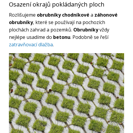
Osazení okrajů pokládaných ploch
Rozlišujeme
obrubníky chodníkové
a
záhonové
obrubníky
, které se používají na pochozích
plochách zahrad a pozemků.
Obrubníky
vždy
nejlépe usadíme do
betonu
. Podobně se řeší
zatravňovací dlažba
.