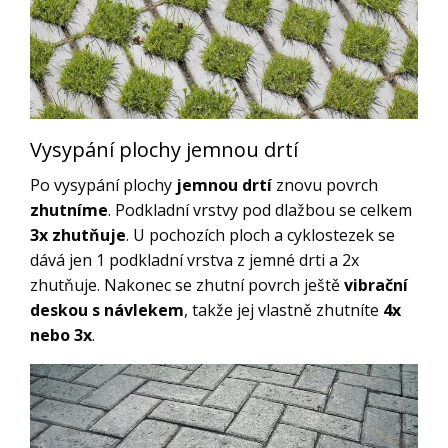
Vysypání plochy jemnou drtí
Po vysypání plochy
jemnou drtí
znovu povrch
zhutníme
. Podkladní vrstvy pod dlažbou se celkem
3x zhutňuje
. U pochozích ploch a cyklostezek se
dává jen 1 podkladní vrstva z jemné drti a 2x
zhutňuje. Nakonec se zhutní povrch ještě
vibrační
deskou s návlekem
, takže jej vlastně zhutníte
4x
nebo 3x
.