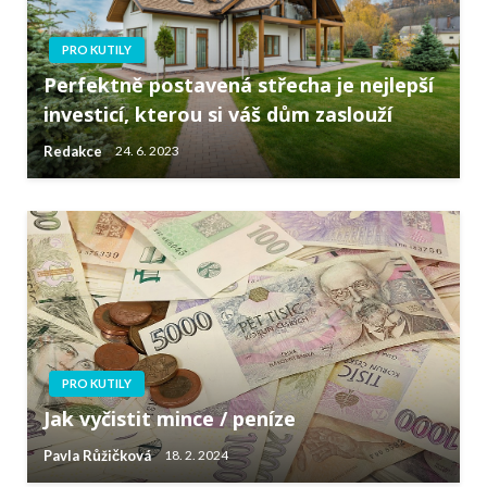
PRO KUTILY
Perfektně postavená střecha je nejlepší
investicí, kterou si váš dům zaslouží
Redakce
24. 6. 2023
PRO KUTILY
Jak vyčistit mince / peníze
Pavla Růžičková
18. 2. 2024