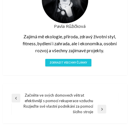
Pavla Růžičková
Zajímá mě ekologie, příroda, zdravý životní styl,
fitness, bydlení i zahrada, ale i ekonomika, osobní
rozvoj a všechny zajímavé projekty.
ZOBRAZIT VŠECHNY ČLÁNKY
Navigace
Začněte ve svých domovech větrat
Předchazí
efektivněji s pomocí rekuperace vzduchu
pro
článek
Rozjeďte své vlastní podnikání za pomocí
Další
šicího stroje
příspěvek
článek