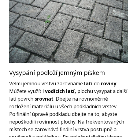
Vysypání podloží jemným pískem
Velmi jemnou vrstvu zarovnáme
latí
do
roviny
.
Můžete využít i
vodících latí,
plochu vysypat a další
latí povrch
srovnat
. Dbejte na rovnoměrné
rozložení materiálu u všech podkladních vrstev.
Po finální úpravě podkladu dbejte na to, abyste
nepoškodili rovinnost plochy. Na frekventovaných
místech se zarovnává finální vrstva postupně a