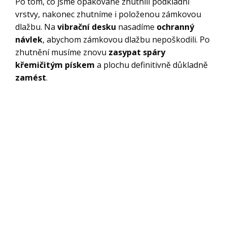
Po tom, co jsme opakovaně zhutnili podkladní
vrstvy, nakonec zhutníme i položenou zámkovou
dlažbu. Na
vibrační desku
nasadíme
ochranný
návlek
, abychom zámkovou dlažbu nepoškodili. Po
zhutnění musíme znovu
zasypat spáry
křemičitým pískem
a plochu definitivně důkladně
zamést
.