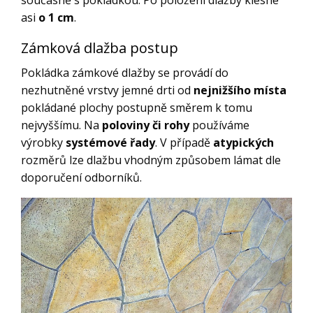
současně s pokládkou. Po položení dlažby klesne
asi
o 1 cm
.
Zámková dlažba postup
Pokládka zámkové dlažby se provádí do
nezhutněné vrstvy jemné drti od
nejnižšího místa
pokládané plochy postupně směrem k tomu
nejvyššímu. Na
poloviny či rohy
používáme
výrobky
systémové řady
. V případě
atypických
rozměrů lze dlažbu vhodným způsobem lámat dle
doporučení odborníků.