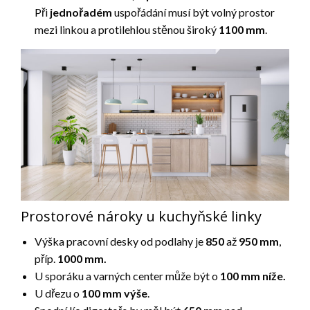
Při
jednořadém
uspořádání musí být volný prostor
mezi linkou a protilehlou stěnou široký
1100 mm
.
Prostorové nároky u kuchyňské linky
Výška pracovní desky od podlahy je
850
až
950 mm
,
příp.
1000 mm.
U sporáku a varných center může být o
100 mm níže.
U dřezu o
100 mm výše
.