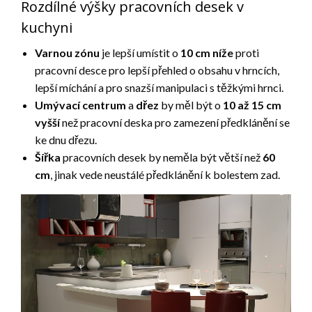
Rozdílné výšky pracovních desek v
kuchyni
Varnou zónu
je lepší umístit o
10 cm
níže
proti
pracovní desce pro lepší přehled o obsahu v hrncích,
lepší míchání a pro snazší manipulaci s těžkými hrnci.
Umývací centrum
a
dřez
by měl být o
10 až 15 cm
vyšší
než pracovní deska pro zamezení předklánění se
ke dnu dřezu.
Šířka
pracovních desek by neměla být větší než
60
cm
, jinak vede neustálé předklánění k bolestem zad.