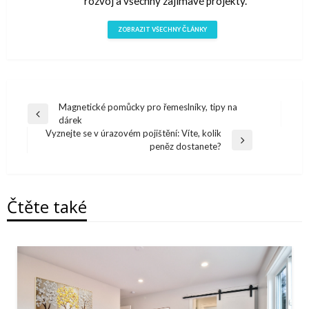
rozvoj a všechny zajímavé projekty.
ZOBRAZIT VŠECHNY ČLÁNKY
Navigace
Magnetické pomůcky pro řemeslníky, tipy na
Předchazí
dárek
pro
článek
Vyznejte se v úrazovém pojištění: Víte, kolik
Další
peněz dostanete?
příspěvek
článek
Čtěte také