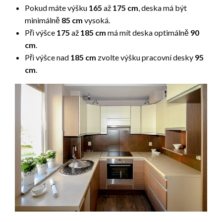
Pokud máte výšku
165
až
175 cm
, deska má být
minimálně
85 cm
vysoká.
Při výšce
175
až
185 cm
má mít deska optimálně
90
cm
.
Při výšce nad
185 cm
zvolte výšku pracovní desky
95
cm
.