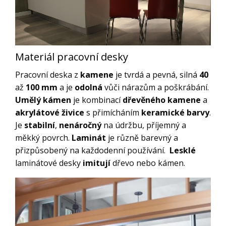
Materiál pracovní desky
Pracovní deska z
kamene
je tvrdá a pevná, silná
40
až
100 mm
a je
odolná
vůči nárazům a poškrábání.
Umělý kámen
je kombinací
dřevěného
kamene
a
akrylátové
živice
s přimícháním
keramické barvy
.
Je
stabilní
,
nenáročný
na údržbu, příjemný a
měkký povrch.
Laminát
je různě barevný a
přizpůsobený na každodenní používání.
Lesklé
laminátové desky
imitují
dřevo nebo kámen.