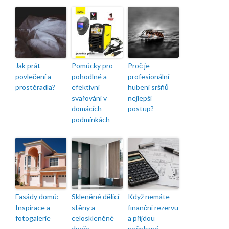
Jak prát
Pomůcky pro
Proč je
povlečení a
pohodlné a
profesionální
prostěradla?
efektivní
hubení sršňů
svařování v
nejlepší
domácích
postup?
podmínkách
Fasády domů:
Skleněné dělicí
Když nemáte
Inspirace a
stěny a
finanční rezervu
fotogalerie
celoskleněné
a přijdou
dveře
nečekané