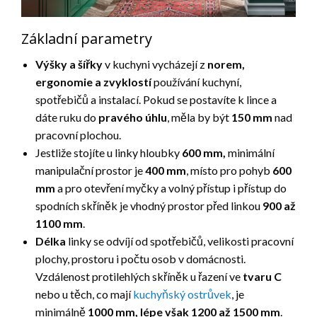
Základní parametry
Výšky a šířky
v kuchyni vycházejí z
norem,
ergonomie a zvyklostí
používání kuchyní,
spotřebičů a instalací. Pokud se postavíte k lince a
dáte ruku do
pravého
úhlu
, měla by být
150 mm
nad
pracovní plochou.
Jestliže stojíte u linky hloubky
600 mm,
minimální
manipulační prostor je
400 mm
, místo pro pohyb
600
mm
a pro otevření myčky a volný přístup i přístup do
spodních skříněk je vhodný prostor před linkou
900 až
1100 mm
.
Délka
linky se odvíjí od spotřebičů, velikosti pracovní
plochy, prostoru i počtu osob v domácnosti.
Vzdálenost protilehlých skříněk u řazení ve
tvaru C
nebo u těch, co mají
kuchyňský ostrůvek
, je
minimálně
1000 mm, lépe však 1200 až 1500 mm
.