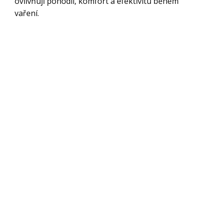
ovlivňují pohodlí, komfort a efektivitu během
vaření.