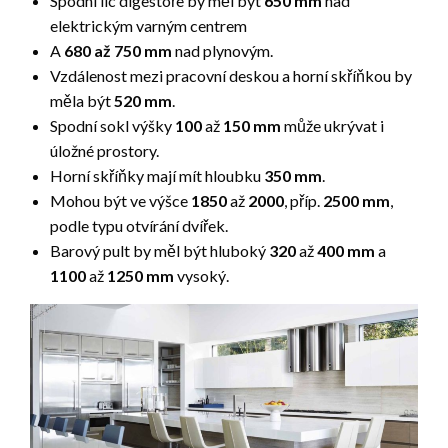
Spodní líc digestoře by měl být
650 mm
nad
elektrickým varným centrem
A
680 až 750 mm
nad plynovým.
Vzdálenost mezi pracovní deskou a horní skříňkou by
měla být
520 mm
.
Spodní sokl výšky
100
až
150 mm
může ukrývat i
úložné prostory.
Horní skříňky mají mít hloubku
350 mm
.
Mohou být ve výšce
1850
až
2000
, příp.
2500 mm
,
podle typu otvírání dvířek.
Barový pult by měl být hluboký
320
až
400 mm
a
1100
až
1250 mm
vysoký.