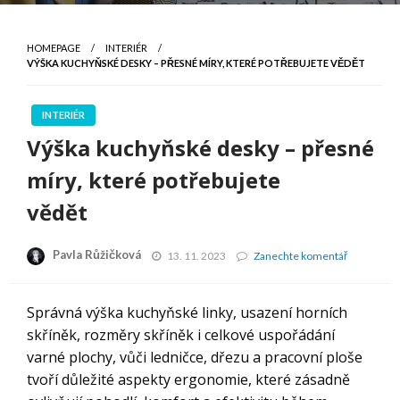
HOMEPAGE
INTERIÉR
VÝŠKA KUCHYŇSKÉ DESKY – PŘESNÉ MÍRY, KTERÉ POTŘEBUJETE VĚDĚT
INTERIÉR
Výška kuchyňské desky – přesné
míry, které potřebujete
vědět
Pavla Růžičková
Výška
13. 11. 2023
Zanechte komentář
kuchyňské
desky
–
Správná výška kuchyňské linky, usazení horních
přesné
skříněk, rozměry skříněk i celkové uspořádání
míry,
které
varné plochy, vůči ledničce, dřezu a pracovní ploše
potřebujet
tvoří důležité aspekty ergonomie, které zásadně
vědět