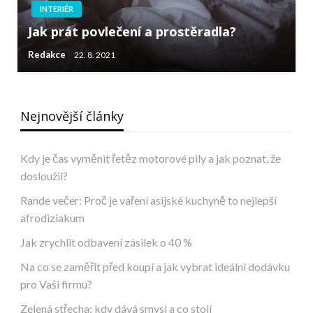
INTERIÉR
Jak prát povlečení a prostěradla?
Redakce
22. 8. 2021
Nejnovější články
Kdy je čas vyměnit řetěz motorové pily a jak poznat, že
dosloužil?
Rande večer: Proč je vaření asijské kuchyně to nejlepší
afrodiziakum
Jak zrychlit odbavení zásilek o 40 %
Na co se zaměřit před koupí a jak vybrat ideální dodávku
pro Vaši firmu?
Zelená střecha: kdy dává smysl a co stojí