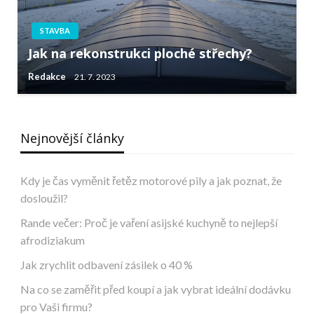
STAVBA
Jak na rekonstrukci ploché střechy?
Redakce
21. 7. 2023
Nejnovější články
Kdy je čas vyměnit řetěz motorové pily a jak poznat, že
dosloužil?
Rande večer: Proč je vaření asijské kuchyně to nejlepší
afrodiziakum
Jak zrychlit odbavení zásilek o 40 %
Na co se zaměřit před koupí a jak vybrat ideální dodávku
pro Vaši firmu?