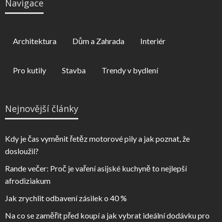
Navigace
Architektura
Dům a Zahrada
Interiér
Pro kutily
Stavba
Trendy v bydlení
Nejnovější články
Kdy je čas vyměnit řetěz motorové pily a jak poznat, že
dosloužil?
Rande večer: Proč je vaření asijské kuchyně to nejlepší
afrodiziakum
Jak zrychlit odbavení zásilek o 40 %
Na co se zaměřit před koupí a jak vybrat ideální dodávku pro