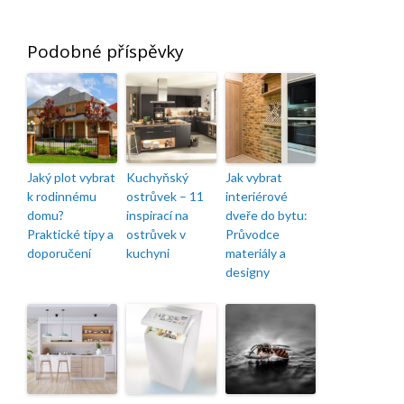
Podobné příspěvky
Jaký plot vybrat
Kuchyňský
Jak vybrat
k rodinnému
ostrůvek – 11
interiérové
domu?
inspirací na
dveře do bytu:
Praktické tipy a
ostrůvek v
Průvodce
doporučení
kuchyni
materiály a
designy