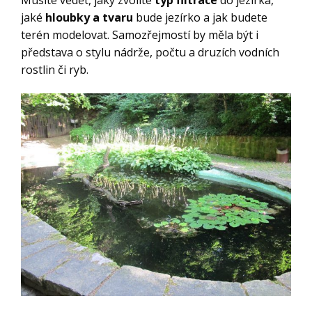
Musíte vědět, jaký zvolíte
typ filtrace
do jezírka,
jaké
hloubky a tvaru
bude jezírko a jak budete
terén modelovat. Samozřejmostí by měla být i
představa o stylu nádrže, počtu a druzích vodních
rostlin či ryb.