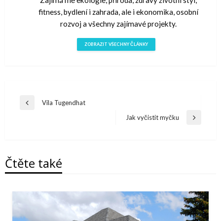
Zajímá mě ekologie, příroda, zdravý životní styl,
fitness, bydlení i zahrada, ale i ekonomika, osobní
rozvoj a všechny zajímavé projekty.
ZOBRAZIT VŠECHNY ČLÁNKY
Navigace
Vila Tugendhat
Předchazí
pro
článek
Jak vyčistit myčku
Další
příspěvek
článek
Čtěte také