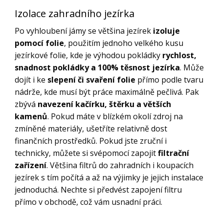
Izolace zahradního jezírka
Po vyhloubení jámy se většina jezírek
izoluje
pomocí folie
, použitím jednoho velkého kusu
jezírkové folie, kde je výhodou pokládky
rychlost,
snadnost pokládky a 100% těsnost jezírka
. Může
dojít i ke
slepení či svaření folie
přímo podle tvaru
nádrže, kde musí být práce maximálně pečlivá. Pak
zbývá
navezení kačírku, štěrku a větších
kamenů
. Pokud máte v blízkém okolí zdroj na
zmíněné materiály, ušetříte relativně dost
finančních prostředků. Pokud jste zruční i
technicky, můžete si svépomocí zapojit
filtrační
zařízení
. Většina filtrů do zahradních i koupacích
jezírek s tím počítá a až na výjimky je jejich instalace
jednoduchá. Nechte si předvést zapojení filtru
přímo v obchodě, což vám usnadní práci.