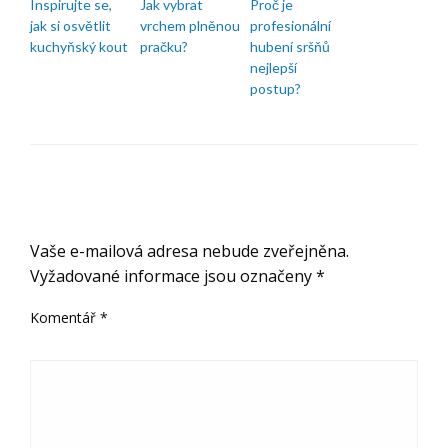
Inspirujte se,
Jak vybrat
Proč je
jak si osvětlit
vrchem plněnou
profesionální
kuchyňský kout
pračku?
hubení sršňů
nejlepší
postup?
ODPOVĚDĚT
Vaše e-mailová adresa nebude zveřejněna.
Vyžadované informace jsou označeny
*
Komentář
*