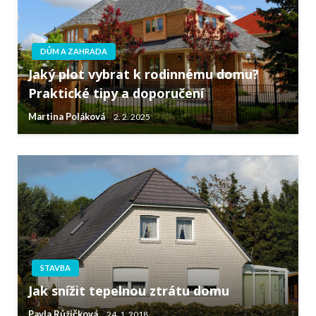
DŮM A ZAHRADA
Jaký plot vybrat k rodinnému domu?
Praktické tipy a doporučení
Martina Poláková
2. 2. 2025
STAVBA
Jak snížit tepelnou ztrátu domu
Pavla Růžičková
24. 1. 2018