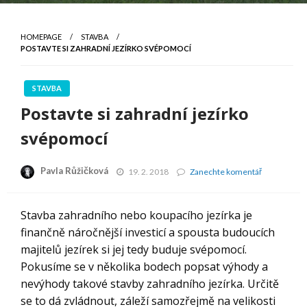
HOMEPAGE
STAVBA
POSTAVTE SI ZAHRADNÍ JEZÍRKO SVÉPOMOCÍ
STAVBA
Postavte si zahradní jezírko
svépomocí
Pavla Růžičková
Postavte
19. 2. 2018
Zanechte komentář
si
zahradní
jezírko
Stavba zahradního nebo koupacího jezírka je
svépomocí
finančně náročnější investicí a spousta budoucích
majitelů jezírek si jej tedy buduje svépomocí.
Pokusíme se v několika bodech popsat výhody a
nevýhody takové stavby zahradního jezírka. Určitě
se to dá zvládnout, záleží samozřejmě na velikosti