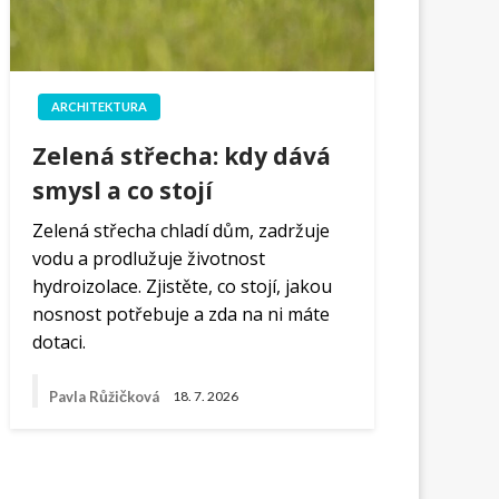
ARCHITEKTURA
Zelená střecha: kdy dává
smysl a co stojí
Zelená střecha chladí dům, zadržuje
vodu a prodlužuje životnost
hydroizolace. Zjistěte, co stojí, jakou
nosnost potřebuje a zda na ni máte
dotaci.
Pavla Růžičková
18. 7. 2026