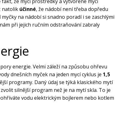
fakt, že mycí prostředky a vytvořené mycí
 natolik
účinné
, že nádobí není třeba dopředu
myčky na nádobí si snadno poradí i se zaschlými
 nám při jejich ručním odstraňování zabraly
ergie
úspory energie. Velmi záleží na způsobu ohřevu
dy dnešních myček na jeden mycí cyklus je
1,5
ější programy. Daný údaj se týká klasického mytí
volit silnější program než je na mytí skla. To je
y ohříváte vodu elektrickým bojlerem nebo kotlem