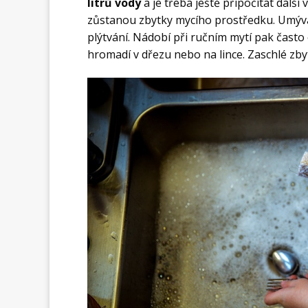
litrů vody
a je třeba ještě připočítat dalš
zůstanou zbytky mycího prostředku. Umývá
plýtvání. Nádobí při ručním mytí pak často
hromadí v dřezu nebo na lince. Zaschlé zbyt