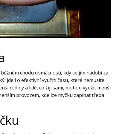
a
i běžném chodu domácnosti, kdy se jim nádobí za
 jde i o efektivní využití času, které nemusíte
ší rodiny a lidé, co žijí sami, mohou využít menší
enším provozem, kde lze myčku zapínat třeba
yčku