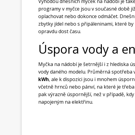
Výhodou dnešních myček na nádobí je také 
programy v myčce jsou v současné době již
oplachovat nebo dokonce odmáčet. Dnešní 
zbytky jídel nebo s připáleninami, které by
opravdu dost času.
Úspora vody a en
Myčka na nádobí je šetrnější i z hlediska 
vody daného modelu. Průměrná spotřeba vo
kWh
, ale k dispozici jsou i mnohem úsporn
včetně hrnců nebo pánví, na které je třeba z
pak výrazně úspornější, než v případě, kd
napojeným na elektřinu.