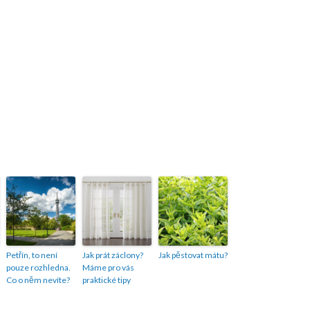
Petřín, to není
Jak prát záclony?
Jak pěstovat mátu?
pouze rozhledna.
Máme pro vás
Co o něm nevíte?
praktické tipy