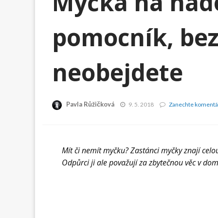
Myčka na nádo
pomocník, bez
neobejdete
Pavla Růžičková
9. 5. 2018
Zanechte komentá
Mít či nemít myčku? Zastánci myčky znají cel
Odpůrci ji ale považují za zbytečnou věc v dom