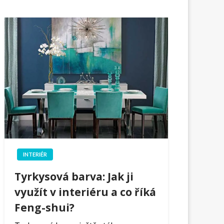
INTERIÉR
Tyrkysová barva: Jak ji
využít v interiéru a co říká
Feng-shui?