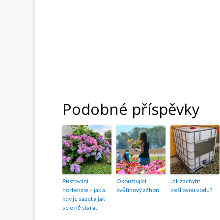
Podobné příspěvky
Pěstování
Okouzlující
Jak zachytit
hortenzie – jak a
květinový záhon
dešťovou vodu?
kdy je sázet a jak
se o ně starat