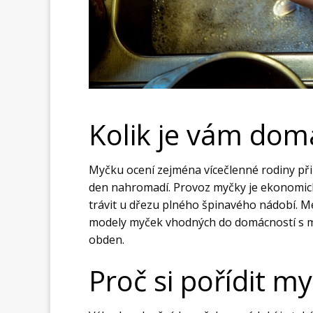
Kolik je vám dom
Myčku ocení zejména vícečlenné rodiny př
den nahromadí. Provoz myčky je ekonomický,
trávit u dřezu plného špinavého nádobí. Men
modely myček vhodných do domácností s m
obden.
Proč si pořídit m