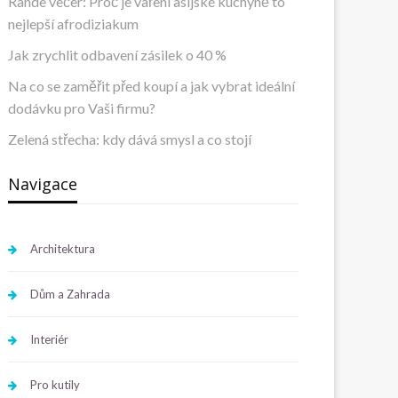
Rande večer: Proč je vaření asijské kuchyně to
nejlepší afrodiziakum
Jak zrychlit odbavení zásilek o 40 %
Na co se zaměřit před koupí a jak vybrat ideální
dodávku pro Vaši firmu?
Zelená střecha: kdy dává smysl a co stojí
Navigace
Architektura
Dům a Zahrada
Interiér
Pro kutily