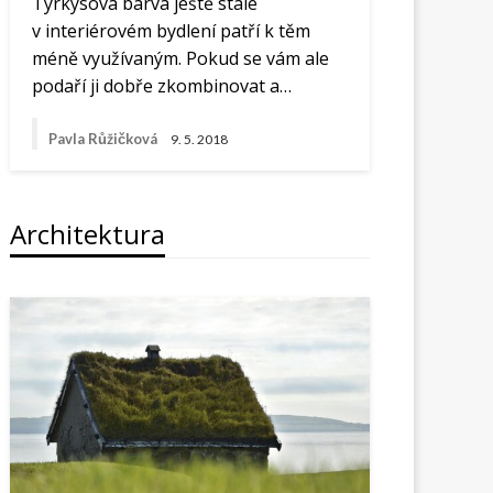
Tyrkysová barva ještě stále
v interiérovém bydlení patří k těm
méně využívaným. Pokud se vám ale
podaří ji dobře zkombinovat a…
Pavla Růžičková
9. 5. 2018
Architektura