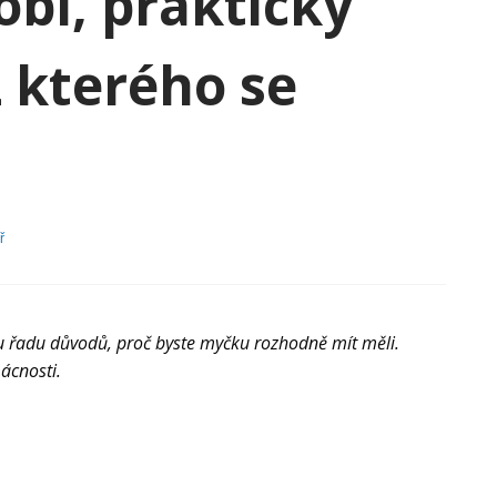
bí, praktický
 kterého se
Myčka
ř
na
nádobí,
praktický
pomocník,
bez
ou řadu důvodů, proč byste myčku rozhodně mít měli.
kterého
ácnosti.
se
neobejdete