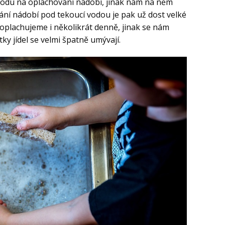
í vodu na oplachování nádobí, jinak nám na něm
ní nádobí pod tekoucí vodou je pak už dost velké
 oplachujeme i několikrát denně, jinak se nám
ky jídel se velmi špatně umývají.