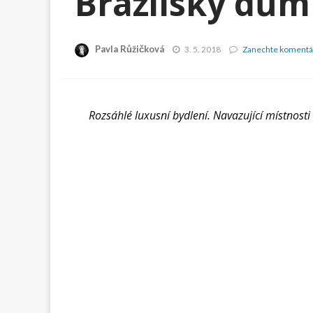
Brazilský dům
Pavla Růžičková
3. 5. 2018
Zanechte komentá
Rozsáhlé luxusní bydlení. Navazující místnosti 