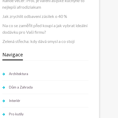
Rande večer: Proč je vaření asijské kuchyně to
nejlepší afrodiziakum
Jak zrychlit odbavení zásilek o 40 %
Na co se zaměřit před koupí a jak vybrat ideální
dodávku pro Vaši firmu?
Zelená střecha: kdy dává smysl a co stojí
Navigace
Architektura
Dům a Zahrada
Interiér
Pro kutily