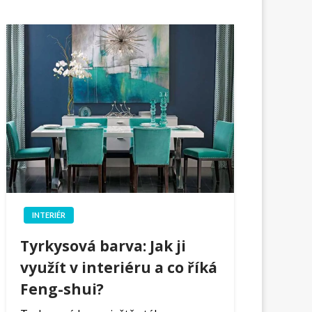
INTERIÉR
Tyrkysová barva: Jak ji
využít v interiéru a co říká
Feng-shui?