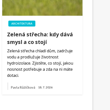
ARCHITEKTURA
Zelená střecha: kdy dává
smysl a co stojí
Zelená střecha chladí dům, zadržuje
vodu a prodlužuje životnost
hydroizolace. Zjistěte, co stojí, jakou
nosnost potřebuje a zda na ni máte
dotaci.
Pavla Růžičková
18. 7. 2026