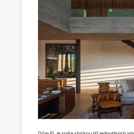
Dům EL je spíše sbírkou tří jednotlivých int