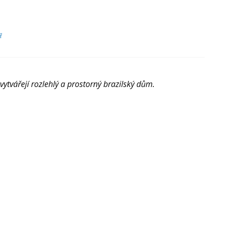
Brazilský
ř
dům
vytvářejí rozlehlý a prostorný brazilský dům.