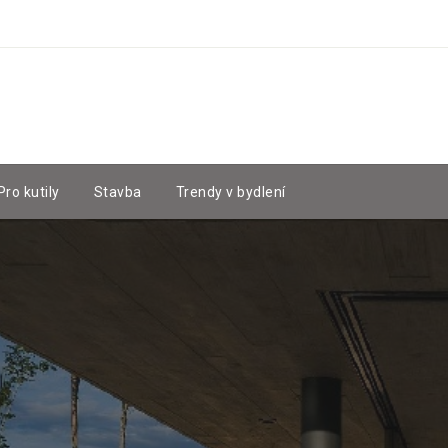
Pro kutily
Stavba
Trendy v bydlení