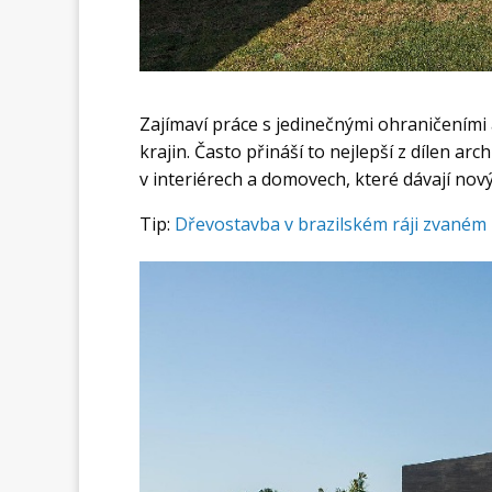
Zajímaví práce s jedinečnými ohraničeními 
krajin. Často přináší to nejlepší z dílen ar
v interiérech a domovech, které dávají no
Tip:
Dřevostavba v brazilském ráji zvaném