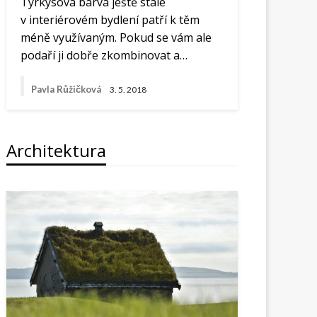
Tyrkysová barva ještě stále
v interiérovém bydlení patří k těm
méně využívaným. Pokud se vám ale
podaří ji dobře zkombinovat a…
Pavla Růžičková
3. 5. 2018
Architektura