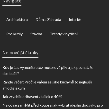
Navigace
Architektura
Dům a Zahrada
Interiér
Pro kutily
Stavba
Trendy v bydlení
Nejnovější články
Kdy je čas vyměnit řetěz motorové pily a jak poznat, že
dosloužil?
Rande večer: Proč je vaření asijské kuchyně to nejlepší
afrodiziakum
Jak zrychlit odbavení zásilek o 40 %
Na co se zaměřit před koupí a jak vybrat ideální dodávku pro