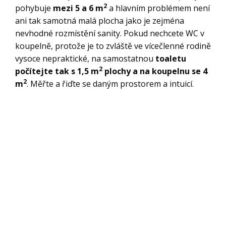
2
pohybuje
mezi 5 a 6 m
a hlavním problémem není
ani tak samotná malá plocha jako je zejména
nevhodné rozmístění sanity. Pokud nechcete WC v
koupelně, protože je to zvláště ve vícečlenné rodině
vysoce nepraktické, na samostatnou
toaletu
2
počítejte tak s 1,5 m
plochy a na koupelnu se 4
2
m
. Měřte a řiďte se daným prostorem a intuicí.