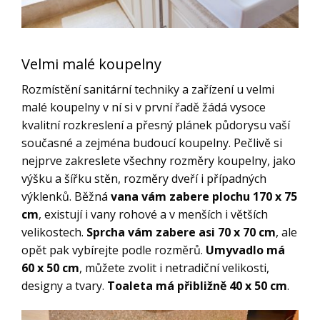
Velmi malé koupelny
Rozmístění sanitární techniky a zařízení u velmi
malé koupelny v ní si v první řadě žádá vysoce
kvalitní rozkreslení a přesný plánek půdorysu vaší
současné a zejména budoucí koupelny. Pečlivě si
nejprve zakreslete všechny rozměry koupelny, jako
výšku a šířku stěn, rozměry dveří i případných
výklenků. Běžná
vana vám zabere plochu 170 x 75
cm
, existují i vany rohové a v menších i větších
velikostech.
Sprcha vám zabere asi 70 x 70 cm
, ale
opět pak vybírejte podle rozměrů.
Umyvadlo má
60 x 50 cm
, můžete zvolit i netradiční velikosti,
designy a tvary.
Toaleta má přibližně 40 x 50 cm
.