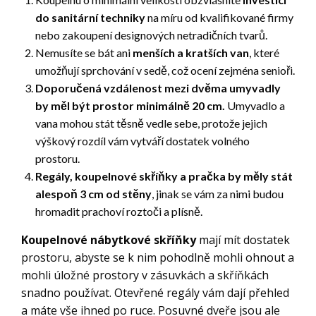
do sanitární techniky
na míru od kvalifikované firmy
nebo zakoupení designových netradičních tvarů.
Nemusíte se bát ani
menších a kratších van
, které
umožňují sprchování v sedě, což ocení zejména senioři.
Doporučená vzdálenost mezi dvěma umyvadly
by měl být prostor minimálně 20 cm.
Umyvadlo a
vana mohou stát těsně vedle sebe, protože jejich
výškový rozdíl vám vytváří dostatek volného
prostoru.
Regály, koupelnové skříňky a pračka by měly stát
alespoň 3 cm od stěny
, jinak se vám za nimi budou
hromadit prachoví roztoči a plísně.
Koupelnové nábytkové skříňky
mají mít dostatek
prostoru, abyste se k nim pohodlně mohli ohnout a
mohli úložné prostory v zásuvkách a skříňkách
snadno používat. Otevřené regály vám dají přehled
a máte vše ihned po ruce. Posuvné dveře jsou ale