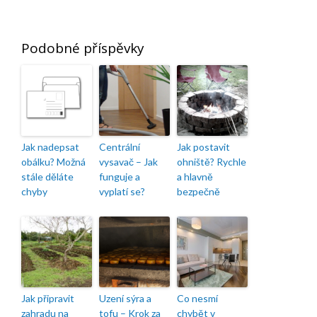
Podobné příspěvky
Jak nadepsat
Centrální
Jak postavit
obálku? Možná
vysavač – Jak
ohniště? Rychle
stále děláte
funguje a
a hlavně
chyby
vyplatí se?
bezpečně
Jak připravit
Uzení sýra a
Co nesmí
zahradu na
tofu – Krok za
chybět v