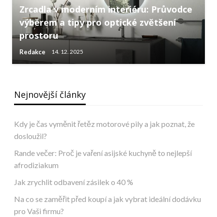
Zrcadla v moderním interiéru: Průvodce
výběrem a tipy pro optické zvětšení
prostoru
Redakce
14. 12. 2025
Nejnovější články
Kdy je čas vyměnit řetěz motorové pily a jak poznat, že
dosloužil?
Rande večer: Proč je vaření asijské kuchyně to nejlepší
afrodiziakum
Jak zrychlit odbavení zásilek o 40 %
Na co se zaměřit před koupí a jak vybrat ideální dodávku
pro Vaši firmu?