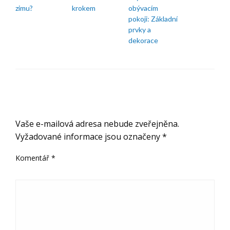
zimu?
krokem
obývacím
pokoji: Základní
prvky a
dekorace
ODPOVĚDĚT
Vaše e-mailová adresa nebude zveřejněna.
Vyžadované informace jsou označeny
*
Komentář
*