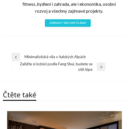
fitness, bydlení i zahrada, ale i ekonomika, osobní
rozvoj a všechny zajímavé projekty.
ZOBRAZIT VŠECHNY ČLÁNKY
Navigace
Minimalistická vila v italských Alpách
Předchazí
pro
Zařiďte si ložnici podle Feng Shui, budete se
článek
Další
cítit lépe
příspěvek
článek
Čtěte také