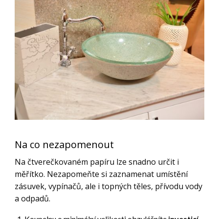
Na co nezapomenout
Na čtverečkovaném papíru lze snadno určit i
měřítko. Nezapomeňte si zaznamenat umístění
zásuvek, vypínačů, ale i topných těles, přívodu vody
a odpadů.
Koupelnu o minimální velikosti obzvlášníte
investicí