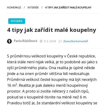
HOMEPAGE
INTERIÉR
4 TIPY JAK ZAŘÍDIT MALÉ KOUPELNY
INTERIÉR
4 tipy jak zařídit malé koupelny
Pavla Růžičková
4
9. 2. 2018
Zanechte komentář
tipy
jak
zařídit
S průměrnou velikostí koupelny v České republice,
malé
která stále není nijak velká, je to podobné asi jako s
koupelny
výší průměrného platu. Ona realita je úplně někde
jinde a na onen průměr většina lidí nedosahuje.
Průměrná velikost české koupelny má být necelých
2
16 m
. Realita je pak daleko menší koupelnový
prostor. A proto si zvolte některý z našich tipů,
pokud se v koupelně tísníte na méně než 6 m.
Pravdou totiž je, že standardní velikost koupelny se