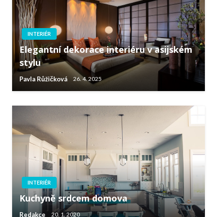
INTERIÉR
Elegantní dekorace interiéru v asijském
stylu
Pavla Růžičková
26. 4. 2025
INTERIÉR
Kuchyně srdcem domova
Redakce
20. 1. 2020