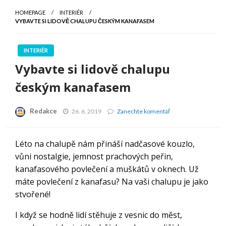
HOMEPAGE
INTERIÉR
VYBAVTE SI LIDOVĚ CHALUPU ČESKÝM KANAFASEM
INTERIÉR
Vybavte si lidově chalupu
českým kanafasem
Redakce
Vybavte
26. 6. 2019
Zanechte komentář
si
lidově
chalupu
Léto na chalupě nám přináší nadčasové kouzlo,
českým
vůni nostalgie, jemnost prachových peřin,
kanafasem
kanafasového povlečení a muškátů v oknech. Už
máte povlečení z kanafasu? Na vaši chalupu je jako
stvořené!
I když se hodně lidí stěhuje z vesnic do měst,