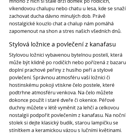
mnoho z nich si stále drží domek po rodičích,
víkendovou chalupu nebo chatu u lesa, kde se snaží
zachovat ducha dávno minulých dob. Právě
nostalgické kouzlo chat a chalup nám pomáhá
zapomenout na shon a stres našich všedních dnů.
Stylová ložnice a povlečení z kanafasu
Stylovou ložnici vybavenou bytelnou postelí, která
může být klidně po rodičích nebo pořízená z bazaru
doplní prachové peřiny z husího peří a stylové
povlečení. Správnou atmosféru vaší ložnici či
hostinskému pokoji vtiskne čelo postele, které
podtrhne atmosféru venkova. Na čelo můžete
dokonce použít i staré dveře či okenice. Péřové
duchny můžete v létě vyměnit za lehčí a celkovou
nostalgii podpořit povlečením z kanafasu. Na noční
stolek si dejte klasický budík, starou lampičku se
stínítkem a keramickou vázou s lučními květinami.