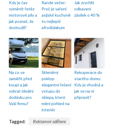
Kdy je čas
Rande večer:
Jak zrychlit
vyměnit řetěz
Proč je vaření
odbavení
motorové pily a
asijské kuchyně
zásilek o 40 %
jak poznat, že
to nejlepší
dosloužil?
afrodiziakum
Na co se
Skleněný
Rekuperace do
zaměřit před
poklop:
starého domu:
koupí a jak
elegantní řešení
Kdy je vhodná a
vybrat ideální
vstupu do
jak se na ni
dodávku pro
sklepa, které
připravit?
Vaši firmu?
mění pohled na
interiér
Tagged:
Reklamní sdělení