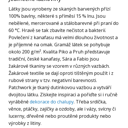
Látky jsou vyrobeny ze skaných barvených přízí
100% bavlny, některé s příměsí 15 % lnu. Jsou
nebělené, mercerované a stálobarevné při praní do
60 °C. Hravě se tak zbavíte nečistot a bakterií.
Povlečení z kanafasu má velmi dlouhou životnost a
je příjemné na omak. Gramáž látek se pohybuje
okolo 200 g/m². Kvalita Piko a Pruh představuje
tradiční, české kanafasy, Sára a Fabio jsou
žakárové tkaniny se vzorem v různých vazbách.
Žakárové textilie se dají oproti tištěným použít i z
rubové strany v tzv. negativní barevnosti.
Patchwork je tkaný dutinkovou vazbou a vytváří
dvojitou látku. Získejte inspiraci a pořiďte si i ručně
vyráběné
dekorace do chalupy
. Třeba srdíčka,
věnce, ptáčky, zajíčky a ozdoby, ale i vázy, svícny či
lucerny, dřevěné nebo proutěné produkty nebo
výrobky z litiny.