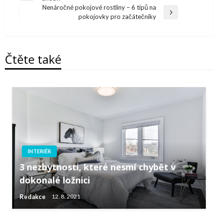
pro
článek
Nenáročné pokojové rostliny – 6 tipů na
Další
pokojovky pro začátečníky
příspěvek
článek
Čtěte také
INTERIÉR
3 nezbytnosti, které nesmí chybět v
dokonalé ložnici
Redakce
12. 8. 2021