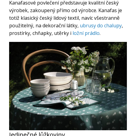
Kanafasové povlečení představuje kvalitní český
výrobek, zakoupený přímo od výrobce. Kanafas je
totiž klasický český lidový textil, navíc všestranně
použitelný, na dekorační látky,
ubrusy do chalupy
,
prostírky, chňapky, utěrky i
ložní prádlo
.
Jedinečné lůžkoviny