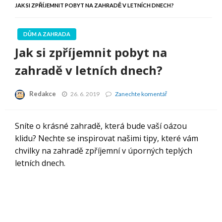
JAK SI ZPŘÍJEMNIT POBYT NA ZAHRADĚ V LETNÍCH DNECH?
DŮM A ZAHRADA
Jak si zpříjemnit pobyt na
zahradě v letních dnech?
Redakce
Jak
26. 6. 2019
Zanechte komentář
si
zpříjemnit
pobyt
Sníte o krásné zahradě, která bude vaší oázou
na
klidu? Nechte se inspirovat našimi tipy, které vám
zahradě
v
chvilky na zahradě zpříjemní v úporných teplých
letních
letních dnech.
dnech?