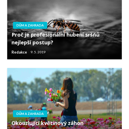
DŮM A ZAHRADA
Proč je profesionální hubení sršňů
nejlepší postup?
Redakce
9. 5. 2019
DŮM A ZAHRADA
Okouzlující květinový záhon