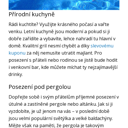
Přírodní kuchyně
Rádi kuchtíte? Využijte krásného počasí a vařte
venku. Letní kuchyně jsou moderní a pokud si ji
dobře zařídíte a vybavíte, lehce nahradí tu hlavní v
domě. Kvalitní gril nesmí chybět a díky
slevovému
kuponu
za něj nemusíte utratit majlant. Pro
posezení s přáteli nebo rodinou se jistě bude hodit
i venkovní bar, kde můžete míchat ty nejzajímavější
drinky.
Posezení pod pergolou
Dopřejte sobě i svým přátelům příjemné posezení v
útulné a zastíněné pergole nebo altánku. Jak si ji
vyzdobíte, je už jenom na vás – v poslední době
jsou velmi populární světýlka a velké baldachýny.
Mějte však na paměti, že pergola je takovým