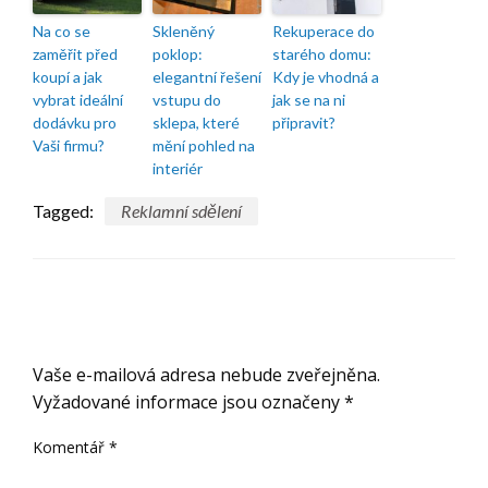
Na co se
Skleněný
Rekuperace do
zaměřit před
poklop:
starého domu:
koupí a jak
elegantní řešení
Kdy je vhodná a
vybrat ideální
vstupu do
jak se na ni
dodávku pro
sklepa, které
připravit?
Vaši firmu?
mění pohled na
interiér
Tagged:
Reklamní sdělení
ODPOVĚDĚT
Vaše e-mailová adresa nebude zveřejněna.
Vyžadované informace jsou označeny
*
Komentář
*