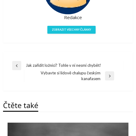
Redakce
ZOBRAZIT VŠECHNY ČLÁNKY
Navigace
Jak zařídit ložnici? Tohle v ní nesmí chybět!
Předchazí
pro
Vybavte si lidově chalupu českým
článek
Další
kanafasem
příspěvek
článek
Čtěte také