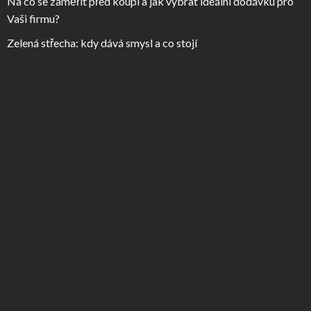
Na co se zaměřit před koupí a jak vybrat ideální dodávku pro
Vaši firmu?
Zelená střecha: kdy dává smysl a co stojí