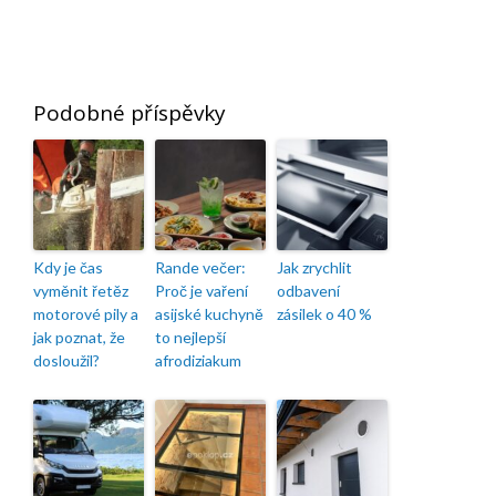
Podobné příspěvky
Kdy je čas
Rande večer:
Jak zrychlit
vyměnit řetěz
Proč je vaření
odbavení
motorové pily a
asijské kuchyně
zásilek o 40 %
jak poznat, že
to nejlepší
dosloužil?
afrodiziakum