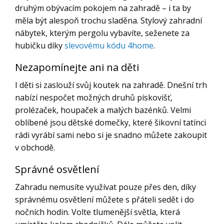
druhým obývacím pokojem na zahradě – i ta by
měla být alespoň trochu sladěna. Stylový zahradní
nábytek, kterým pergolu vybavíte, seženete za
hubičku díky
slevovému kódu 4home
.
Nezapomínejte ani na děti
I děti si zaslouží svůj koutek na zahradě. Dnešní trh
nabízí nespočet možných druhů pískovišť,
prolézaček, houpaček a malých bazénků. Velmi
oblíbené jsou dětské domečky, které šikovní tatínci
rádi vyrábí sami nebo si je snadno můžete zakoupit
v obchodě.
Správné osvětlení
Zahradu nemusíte využívat pouze přes den, díky
správnému osvětlení můžete s přáteli sedět i do
nočních hodin. Volte tlumenější světla, která