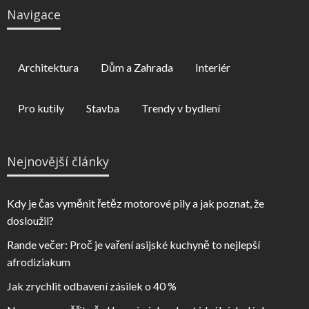
Navigace
Architektura
Dům a Zahrada
Interiér
Pro kutily
Stavba
Trendy v bydlení
Nejnovější články
Kdy je čas vyměnit řetěz motorové pily a jak poznat, že
dosloužil?
Rande večer: Proč je vaření asijské kuchyně to nejlepší
afrodiziakum
Jak zrychlit odbavení zásilek o 40 %