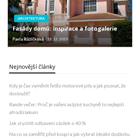
ARCHITEKTURA
Fasády domů: Inspirace a fotogalerie
Pavla Růžičková
13. 12. 2023
Nejnovější články
Kdy je čas vyměnit řetěz motorové pily a jak poznat, že
dosloužil?
Rande večer: Proč je vaření asijské kuchyně to nejlepší
afrodiziakum
Jak zrychlit odbavení zásilek o 40 %
Na co se zaměřit před koupí a jak vybrat ideální dodávku