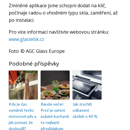
Zmíněné aplikace jsme schopni dodat na klíč,
počínaje radou o vhodném typu skla, zaměření, až
po instalaci.
Pro více informací navštivte webovou stránku:
www.glastetik.cz
Foto:
©
AGC Glass Europe
Podobné příspěvky
Kdy je čas
Rande večer:
Jak zrychlit
vyměnit řetěz
Proč je vaření
odbavení
motorové pily a
asijské kuchyně
zásilek o 40 %
jak poznat, že
to nejlepší
dosloužil?
afrodiziakum