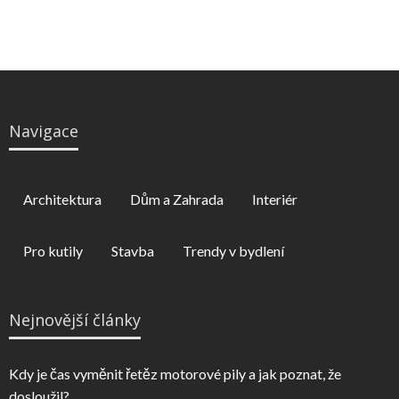
Navigace
Architektura
Dům a Zahrada
Interiér
Pro kutily
Stavba
Trendy v bydlení
Nejnovější články
Kdy je čas vyměnit řetěz motorové pily a jak poznat, že
dosloužil?