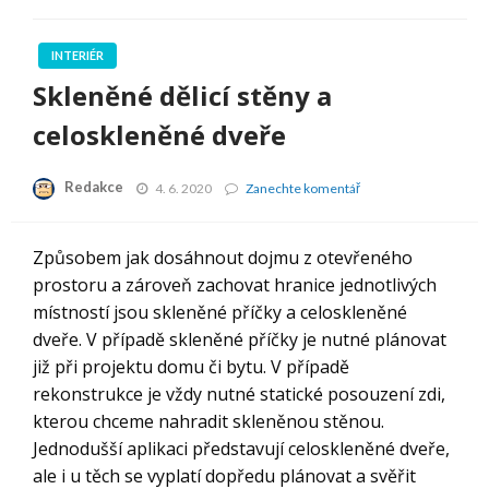
INTERIÉR
Skleněné dělicí stěny a
celoskleněné dveře
Redakce
Skleněné
4. 6. 2020
Zanechte komentář
dělicí
stěny
a
Způsobem jak dosáhnout dojmu z otevřeného
celoskleněné
prostoru a zároveň zachovat hranice jednotlivých
dveře
místností jsou skleněné příčky a celoskleněné
dveře. V případě skleněné příčky je nutné plánovat
již při projektu domu či bytu. V případě
rekonstrukce je vždy nutné statické posouzení zdi,
kterou chceme nahradit skleněnou stěnou.
Jednodušší aplikaci představují celoskleněné dveře,
ale i u těch se vyplatí dopředu plánovat a svěřit