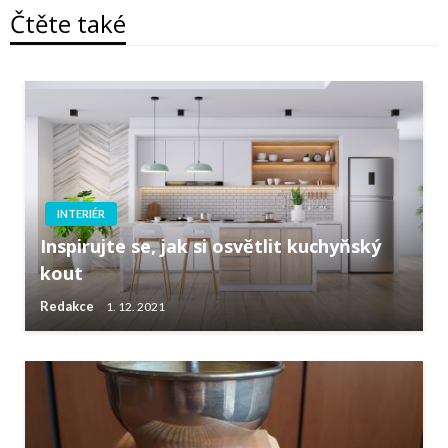
Čtěte také
INTERIÉR
Inspirujte se, jak si osvětlit kuchyňský
kout
Redakce
1. 12. 2021