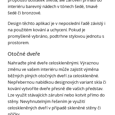
propouští dostatek světla, ale zároveň přináší do
interiéru barevný nádech v tónech šedé, tmavě
šedé či bronzové.
Design těchto aplikací je v neposlední řadě závislý i
na použitém kování a uchycení. Pokud je
promyšleně vybráno, podtrhne stylovou jednotu s
prostorem.
Otočné dveře
Nahraďte plné dveře celoskleněnými. Výraznou
změnu ve vašem interiéru může zajistit výměna
běžných plných otočných dveří za celoskleněné.
Nepřebernou nabídkou designových variant skla či
kování vytvoříte dveře přesně dle vašich představ.
Lze využít stávajících zárubní nebo kotvit přímo do
stěny. Nevyhnutelným řešením je využití
celoskleněných dveří v případě skleněné stěny či
příčky.