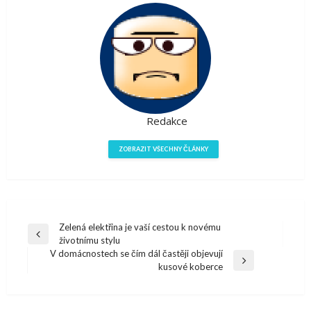
Redakce
ZOBRAZIT VŠECHNY ČLÁNKY
Navigace
Zelená elektřina je vaší cestou k novému
Předchazí
životnímu stylu
pro
článek
V domácnostech se čím dál častěji objevují
Další
kusové koberce
příspěvek
článek