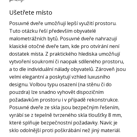
Ušetřete místo
Posuvné dveře umožňují lepší využití prostoru.
Tuto otázku řeší především obyvatelé
malometrážních bytů. Posuvné dveře nahrazují
klasické otočné dveře tam, kde pro otvírání není
dostatek místa. Z praktického hlediska umožňují
vytvoření soukromí či naopak sdíleného prostoru,
a to dle individuální nálady obyvatelů. Zároveň jsou
velmi elegantní a poskytují vzhled luxusního
designu. Volbou typu osazení (na stěnu či do
pouzdra) lze snadno vyhovět dispozičním
požadavkům prostoru i v případě rekonstrukce.
Posuvné dveře ze skla jsou bezpečným řešením,
vyrábí se z tepelně tvrzeného skla tloušťky 8 mm,
které splňuje bezpečnostní požadavky. Navíc je
sklo odolnější proti poškrábání než jiný materiál.