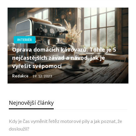
INTERIÉR
Oprava domácích kávovarů. Tohle je 5
nejčastějších závad a návod, jak je
vyřešit svépomocí
Redakce
19. 12. 2023
Nejnovější články
Kdy je čas vyměnit řetěz motorové pily a jak poznat, že
dosloužil?