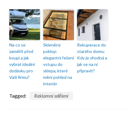
Na co se
Skleněný
Rekuperace do
zaměřit před
poklop:
starého domu:
koupí a jak
elegantní řešení
Kdy je vhodná a
vybrat ideální
vstupu do
jak se na ni
dodávku pro
sklepa, které
připravit?
Vaši firmu?
mění pohled na
interiér
Tagged:
Reklamní sdělení
ODPOVĚDĚT