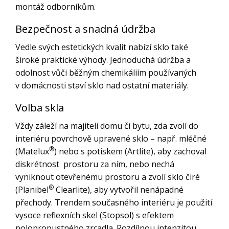
montáž odborníkům.
Bezpečnost
a snadná údržba
Vedle svých estetických kvalit nabízí sklo také
široké praktické výhody. Jednoduchá údržba a
odolnost vůči běžným chemikáliím používaných
v domácnosti staví sklo nad ostatní materiály.
Volba skla
Vždy záleží na majiteli domu či bytu, zda zvolí do
interiéru povrchově upravené sklo – např. mléčné
®
(Matelux
) nebo s potiskem (Artlite), aby zachoval
diskrétnost
prostoru za ním, nebo nechá
vyniknout otevřenému prostoru a zvolí sklo čiré
®
(Planibel
Clearlite), aby vytvořil nenápadné
přechody. Trendem současného interiéru je použití
vysoce reflexních skel (Stopsol) s efektem
polopropustného zrcadla. Rozdílnou intenzitou