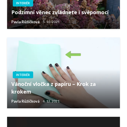
INTERIÉR
Podzimní věnec zvládnete i svépomocí
Pavla Růžičková
5. 10. 2025
INTERIÉR
Vánoční vločka z papíru – Krok za
krokem
Pavla Růžičková
6. 12. 2021