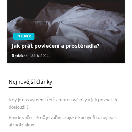
INTERIÉR
Jak prát povlečení a prostěradla?
Redakce
22. 8. 2021
Nejnovější články
Kdy je čas vyměnit řetěz motorové pily a jak poznat, že
dosloužil?
Rande večer: Proč je vaření asijské kuchyně to nejlepší
afrodiziakum