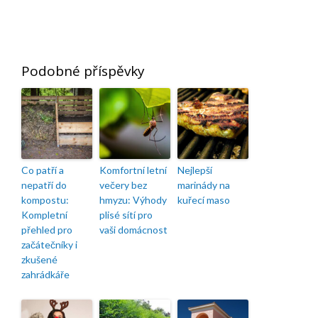
Podobné příspěvky
Co patří a
Komfortní letní
Nejlepší
nepatří do
večery bez
marinády na
kompostu:
hmyzu: Výhody
kuřecí maso
Kompletní
plisé sítí pro
přehled pro
vaši domácnost
začátečníky i
zkušené
zahrádkáře