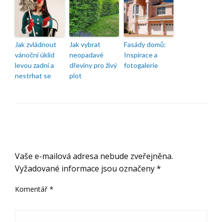
Jak zvládnout
Jak vybrat
Fasády domů:
vánoční úklid
neopadavé
Inspirace a
levou zadní a
dřeviny pro živý
fotogalerie
nestrhat se
plot
ODPOVĚDĚT
Vaše e-mailová adresa nebude zveřejněna.
Vyžadované informace jsou označeny
*
Komentář
*