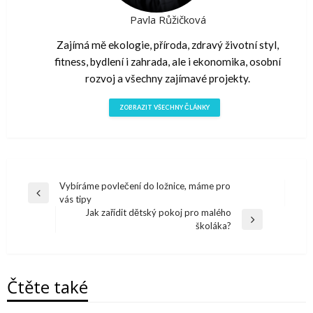
Pavla Růžičková
Zajímá mě ekologie, příroda, zdravý životní styl,
fitness, bydlení i zahrada, ale i ekonomika, osobní
rozvoj a všechny zajímavé projekty.
ZOBRAZIT VŠECHNY ČLÁNKY
Navigace
Vybíráme povlečení do ložnice, máme pro
Předchazí
vás tipy
pro
článek
Jak zařídit dětský pokoj pro malého
Další
školáka?
příspěvek
článek
Čtěte také