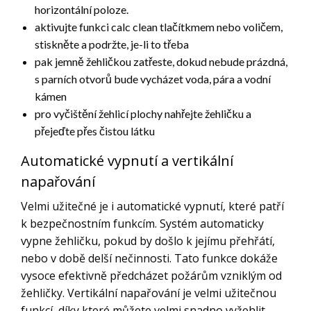
horizontální poloze.
aktivujte funkci calc clean tlačítkmem nebo voličem,
stiskněte a podržte, je-li to třeba
pak jemně žehličkou zatřeste, dokud nebude prázdná,
s parních otvorů bude vycházet voda, pára a vodní
kámen
pro vyčištění žehlicí plochy nahřejte žehličku a
přejeďte přes čistou látku
Automatické vypnutí a vertikální
napařování
Velmi užitečné je i automatické vypnutí, které patří
k bezpečnostním funkcím. Systém automaticky
vypne žehličku, pokud by došlo k jejímu přehřátí,
nebo v době delší nečinnosti. Tato funkce dokáže
vysoce efektivně předcházet požárům vzniklým od
žehličky. Vertikální napařování je velmi užitečnou
funkcí, díky které můžete velmi snadno vyžehlit