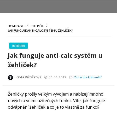
HOMEPAGE
INTERIÉR
JAK FUNGUJE ANTI-CALC SYSTÉM U ŽEHLIČEK?
INTERIÉR
Jak funguje anti-calc systém u
žehliček?
Pavla Růžičková
Jak
15. 11. 2019
Zanechte komentář
funguje
anti-
calc
Žehličky prošly velkým vývojem a nabízejí mnoho
systém
nových a velmi užitečných funkcí. Víte, jak funguje
u
žehliček?
odvápnění žehliček a co je to vlastně za funkci?