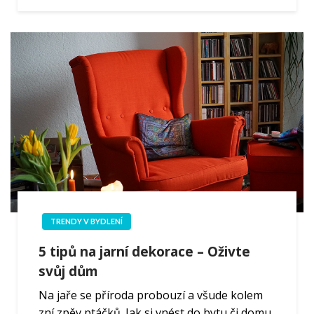
TRENDY V BYDLENÍ
5 tipů na jarní dekorace – Oživte
svůj dům
Na jaře se příroda probouzí a všude kolem
zní zpěv ptáčků. Jak si vnést do bytu či domu