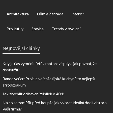
Architektura
Dům a Zahrada
Interiér
Pro kutily
Stavba
Trendy v bydlení
Nejnovější články
Kdy je čas vyměnit řetěz motorové pily a jak poznat, že
dosloužil?
Rande večer: Proč je vaření asijské kuchyně to nejlepší
afrodiziakum
Jak zrychlit odbavení zásilek o 40 %
Na co se zaměřit před koupí a jak vybrat ideální dodávku pro
Vaši firmu?