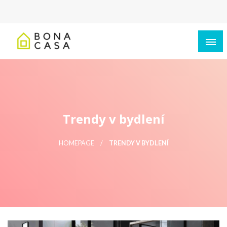
Trendy v bydlení
HOMEPAGE
TRENDY V BYDLENÍ