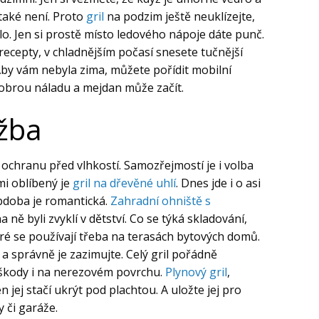
 také není. Proto
gril
na podzim ještě neuklízejte,
lo. Jen si prostě místo ledového nápoje dáte punč.
 recepty, v chladnějším počasí snesete tučnější
 Aby vám nebyla zima, můžete pořídit mobilní
dobrou náladu a mejdan může začít.
ržba
 ochranu před vlhkostí. Samozřejmostí je i volba
mi oblíbený je
gril na dřevěné uhlí
. Dnes jde i o asi
obdoba je romantická.
Zahradní ohniště s
ně byli zvyklí v dětství. Co se týká skladování,
eré se používají třeba na terasách bytových domů.
e a správně je zazimujte. Celý gril pořádně
 škody i na nerezovém povrchu.
Plynový gril
,
n jej stačí ukrýt pod plachtou. A uložte jej pro
 či garáže.