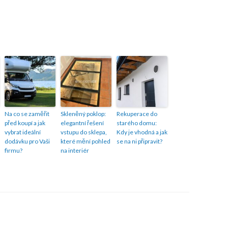
Na co se zaměřit
Skleněný poklop:
Rekuperace do
před koupí a jak
elegantní řešení
starého domu:
vybrat ideální
vstupu do sklepa,
Kdy je vhodná a jak
dodávku pro Vaši
které mění pohled
se na ni připravit?
firmu?
na interiér