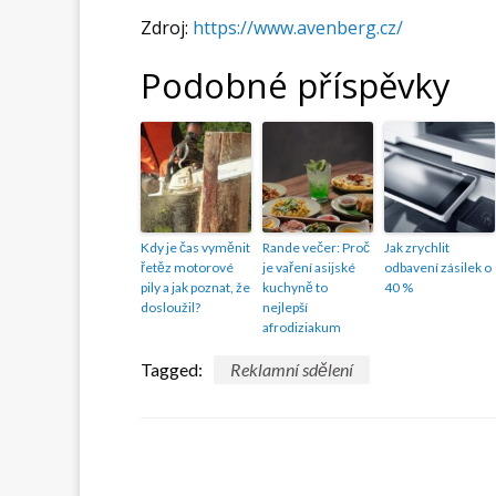
Zdroj:
https://www.avenberg.cz/
Podobné příspěvky
Kdy je čas vyměnit
Rande večer: Proč
Jak zrychlit
řetěz motorové
je vaření asijské
odbavení zásilek o
pily a jak poznat, že
kuchyně to
40 %
dosloužil?
nejlepší
afrodiziakum
Tagged:
Reklamní sdělení