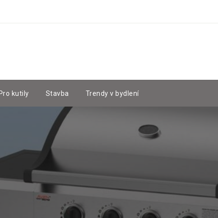
Pro kutily
Stavba
Trendy v bydlení