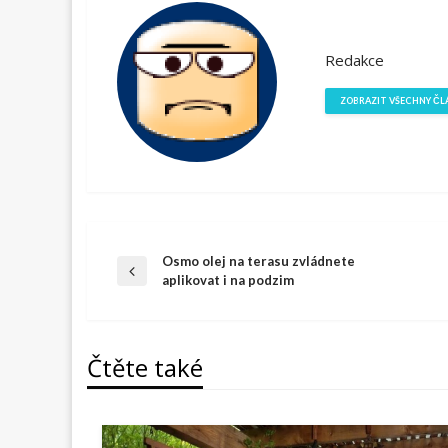
Redakce
ZOBRAZIT VŠECHNY ČL
Navigace
Osmo olej na terasu zvládnete
Předchazí
aplikovat i na podzim
článek
pro
Čtěte také
příspěvek