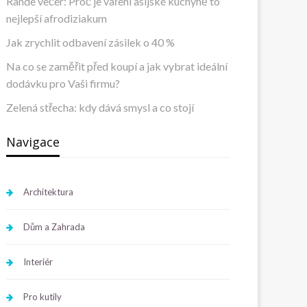
Rande večer: Proč je vaření asijské kuchyně to
nejlepší afrodiziakum
Jak zrychlit odbavení zásilek o 40 %
Na co se zaměřit před koupí a jak vybrat ideální
dodávku pro Vaši firmu?
Zelená střecha: kdy dává smysl a co stojí
Navigace
Architektura
Dům a Zahrada
Interiér
Pro kutily