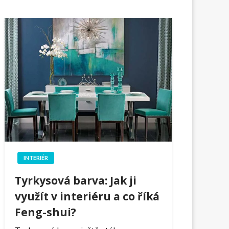
INTERIÉR
Tyrkysová barva: Jak ji
využít v interiéru a co říká
Feng-shui?