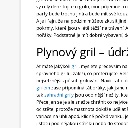
vy celý den stojíte u grilu, moc příjemné to
party bude trochu jiná a bude mít své kouz
A je i fajn, že na podzim můžete zkusit jiné
pokrmy, které jsou v létě těžší na trávení.
hořáky. Podstatné je mít dobré vybavení, 
Plynový gril – úd
Ať máte jakýkoli
gril
, myslete především na
správného grilu, záleží, co preferujete. Vel
nejšetrnější způsob grilování. Navíc tato 
grilem
zase připomíná táboráky, jak jsme na 
tak
zahradní grily
jsou odolnější než ty, kt
Přece jen se je ale snažte chránit co nejvíc
očistěte, protože mastnota dokáže udělat
variace na uhlí apod. klidně počká venku, je
jistotu pod nějakou stříšku nebo do stodoly