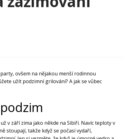
a zazimování
vně
mování
?
cí party, ovšem na nějakou menší rodinnou
ůžete užít podzimní grilování? A jak se vůbec
a podzim
ž v září zima jako někde na Sibiři. Navíc teploty v
ě stoupají, takže když se počasí vydaří,
odzimní. Jen si vezměte, že když je úmorné vedro a