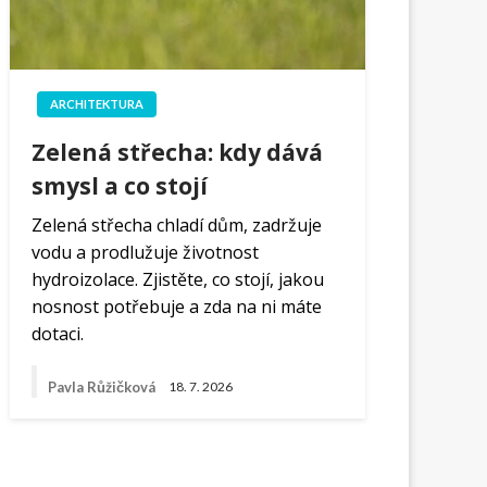
ARCHITEKTURA
Zelená střecha: kdy dává
smysl a co stojí
Zelená střecha chladí dům, zadržuje
vodu a prodlužuje životnost
hydroizolace. Zjistěte, co stojí, jakou
nosnost potřebuje a zda na ni máte
dotaci.
Pavla Růžičková
18. 7. 2026