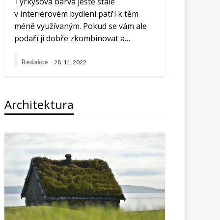
Tyrkysová barva ještě stále
v interiérovém bydlení patří k těm
méně využívaným. Pokud se vám ale
podaří ji dobře zkombinovat a…
Redakce
28. 11. 2022
Architektura