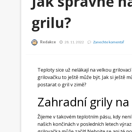
Jak správně n
grilu?
Redakce
Jak
28. 11. 2022
Zanechte komentář
sprá
na
zazi
grilu
Teploty sice už nelákají na velkou grilova
grilovačku to ještě může být. Jak si ještě m
postarat o gril v zimě?
Zahradní grily n
Žijeme v takovém teplotním pásu, kdy není u
našich končinách v posledních letech výrazn
grilovačka může začít! Nebojte se ani té p