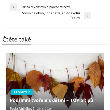
Navigace
Jak na rekonstrukci ploché střechy?
Předchazí
pro
Výsuvné okno již nepatří jen do školní
článek
Další
jídelny
příspěvek
článek
Čtěte také
PRO KUTILY
Podzimní tvoření s dětmi – TOP 5 tipů
Pavla Růžičková
29. 6. 2026