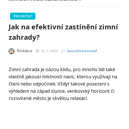
PRO KUTILY
Jak na efektivní zastínění zimní
zahrady?
Redakce
Jak
25. 7. 2023
Zanechte komentář
na
efektivní
zastínění
Zimní zahrada je oázou klidu, pro mnoho lidí také
zimní
vlastně jakousi místností navíc, kterou využívají na
zahrady?
čtení nebo odpočinek. Vždyť takové posezení s
výhledem na západ slunce, venkovský horizont či
rozsvícené město je skvělou relaxací.