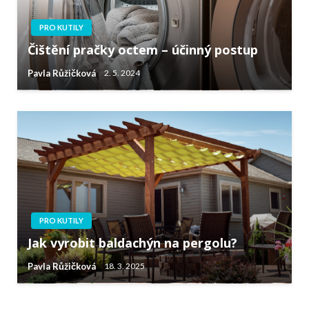
PRO KUTILY
Čištění pračky octem – účinný postup
Pavla Růžičková
2. 5. 2024
PRO KUTILY
Jak vyrobit baldachýn na pergolu?
Pavla Růžičková
18. 3. 2025