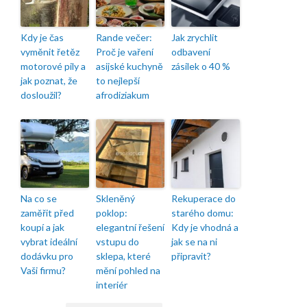
Kdy je čas
Rande večer:
Jak zrychlit
vyměnit řetěz
Proč je vaření
odbavení
motorové pily a
asijské kuchyně
zásilek o 40 %
jak poznat, že
to nejlepší
dosloužil?
afrodiziakum
Na co se
Skleněný
Rekuperace do
zaměřit před
poklop:
starého domu:
koupí a jak
elegantní řešení
Kdy je vhodná a
vybrat ideální
vstupu do
jak se na ni
dodávku pro
sklepa, které
připravit?
Vaši firmu?
mění pohled na
interiér