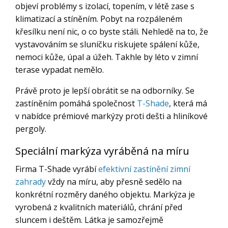
objeví problémy s izolací, topením, v létě zase s
klimatizací a stíněním. Pobyt na rozpáleném
křesílku není nic, o co byste stáli. Nehledě na to, že
vystavováním se sluníčku riskujete spálení kůže,
nemoci kůže, úpal a úžeh. Takhle by léto v zimní
terase vypadat nemělo.
Právě proto je lepší obrátit se na odborníky. Se
zastíněním pomáhá společnost
T-Shade
, která má
v nabídce prémiové markýzy proti dešti a hliníkové
pergoly.
Speciální markýza vyráběná na míru
Firma T-Shade vyrábí
efektivní zastínění zim
n
í
zahrady
vždy na míru, aby přesně sedělo na
konkrétní rozměry daného objektu. Markýza je
vyrobená z kvalitních materiálů, chrání před
sluncem i deštěm. Látka je samozřejmě