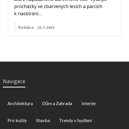
procházky ve zbarvených lesích a parcích
k nasbírání…
Redakce
25. 7. 2023
Navigace
Architektura
Dům a Zahrada
Interiér
Pro kutily
Stavba
Trendy v bydlení