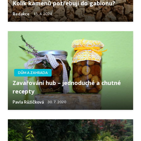
Kolik kamenů potřebuji do gabionu?
Redakce
15. 4. 2024
DŮM A ZAHRADA
Zavařování hub – jednoduché a chutné
recepty
Pavla Růžičková
30. 7. 2020