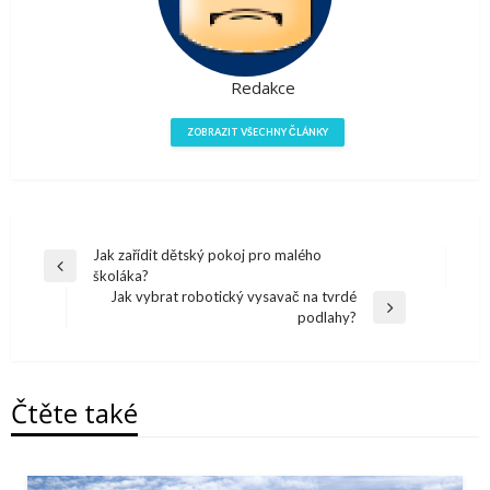
Redakce
ZOBRAZIT VŠECHNY ČLÁNKY
Navigace
Jak zařídit dětský pokoj pro malého
Předchazí
školáka?
pro
článek
Jak vybrat robotický vysavač na tvrdé
Další
podlahy?
příspěvek
článek
Čtěte také