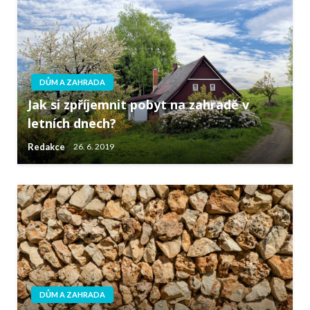
DŮM A ZAHRADA
Jak si zpříjemnit pobyt na zahradě v
letních dnech?
Redakce
26. 6. 2019
DŮM A ZAHRADA