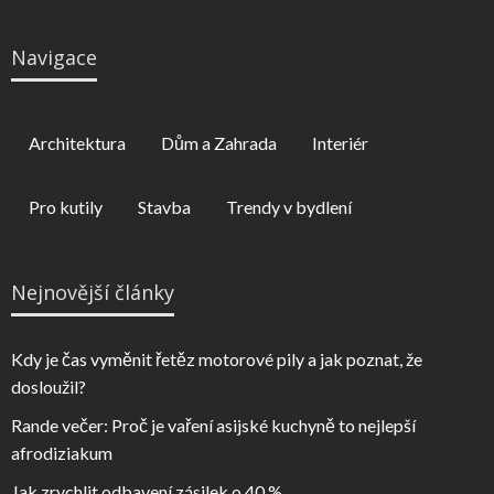
Navigace
Architektura
Dům a Zahrada
Interiér
Pro kutily
Stavba
Trendy v bydlení
Nejnovější články
Kdy je čas vyměnit řetěz motorové pily a jak poznat, že
dosloužil?
Rande večer: Proč je vaření asijské kuchyně to nejlepší
afrodiziakum
Jak zrychlit odbavení zásilek o 40 %