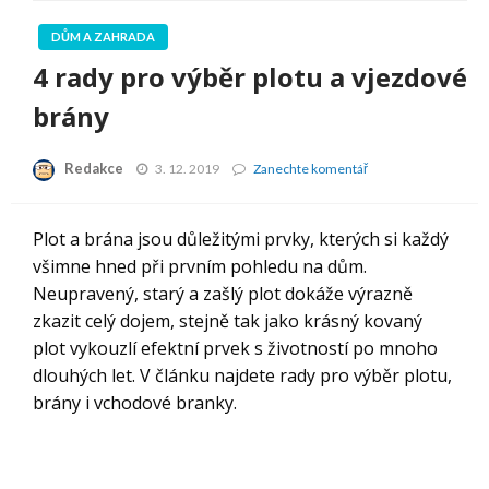
DŮM A ZAHRADA
4 rady pro výběr plotu a vjezdové
brány
Redakce
4
3. 12. 2019
Zanechte komentář
rady
pro
výběr
Plot a brána jsou důležitými prvky, kterých si každý
plotu
všimne hned při prvním pohledu na dům.
a
vjezdové
Neupravený, starý a zašlý plot dokáže výrazně
brány
zkazit celý dojem, stejně tak jako krásný kovaný
plot vykouzlí efektní prvek s životností po mnoho
dlouhých let. V článku najdete rady pro výběr plotu,
brány i vchodové branky.