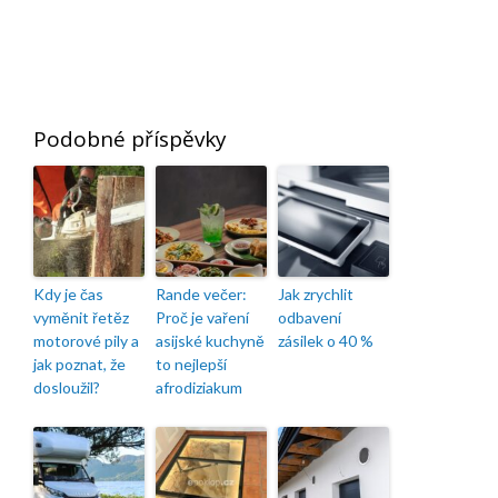
Podobné příspěvky
Kdy je čas
Rande večer:
Jak zrychlit
vyměnit řetěz
Proč je vaření
odbavení
motorové pily a
asijské kuchyně
zásilek o 40 %
jak poznat, že
to nejlepší
dosloužil?
afrodiziakum