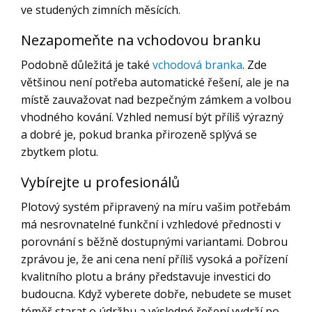
ve studených zimních měsících.
Nezapomeňte na vchodovou branku
Podobně důležitá je také
vchodová branka
. Zde
většinou není potřeba automatické řešení, ale je na
místě zauvažovat nad bezpečným zámkem a volbou
vhodného kování. Vzhled nemusí být příliš výrazný
a dobré je, pokud branka přirozeně splývá se
zbytkem plotu.
Vybírejte u profesionálů
Plotový systém připravený na míru vašim potřebám
má nesrovnatelné funkční i vzhledové přednosti v
porovnání s běžně dostupnými variantami. Dobrou
zprávou je, že ani cena není příliš vysoká a pořízení
kvalitního plotu a brány představuje investici do
budoucna. Když vyberete dobře, nebudete se muset
téměř starat o údržbu a výsledné řešení vydrží po