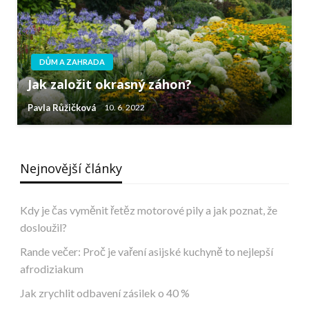
DŮM A ZAHRADA
Jak založit okrasný záhon?
Pavla Růžičková
10. 6. 2022
Nejnovější články
Kdy je čas vyměnit řetěz motorové pily a jak poznat, že
dosloužil?
Rande večer: Proč je vaření asijské kuchyně to nejlepší
afrodiziakum
Jak zrychlit odbavení zásilek o 40 %