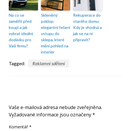
Na co se
Skleněný
Rekuperace do
zaměřit před
poklop:
starého domu:
koupí a jak
elegantní řešení
Kdy je vhodná a
vybrat ideální
vstupu do
jak se na ni
dodávku pro
sklepa, které
připravit?
Vaši firmu?
mění pohled na
interiér
Tagged:
Reklamní sdělení
ODPOVĚDĚT
Vaše e-mailová adresa nebude zveřejněna.
Vyžadované informace jsou označeny
*
Komentář
*