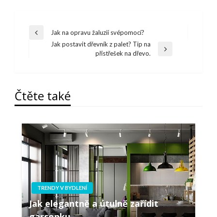
Navigace
Jak na opravu žaluzií svépomocí?
Předchazí
pro
Jak postavit dřevník z palet? Tip na
článek
Další
přístřešek na dřevo.
příspěvek
článek
Čtěte také
TRENDY V BYDLENÍ
Jak elegantně a útulně zařídit
garsonku