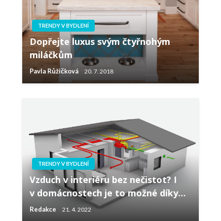
TRENDY V BYDLENÍ
Dopřejte luxus svým čtyřnohým
miláčkům
Pavla Růžičková
20. 7. 2018
TRENDY V BYDLENÍ
Vzduch v interiéru bez nečistot? I
v domácnostech je to možné díky…
Redakce
21. 4. 2022