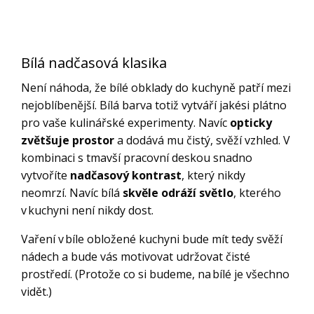
Bílá nadčasová klasika
Není náhoda, že bílé obklady do kuchyně patří mezi
nejoblíbenější. Bílá barva totiž vytváří jakési plátno
pro vaše kulinářské experimenty. Navíc
opticky
zvětšuje prostor
a dodává mu čistý, svěží vzhled. V
kombinaci s tmavší pracovní deskou snadno
vytvoříte
nadčasový kontrast
, který nikdy
neomrzí. Navíc bílá
skvěle odráží světlo
, kterého
v kuchyni není nikdy dost.
Vaření v bíle obložené kuchyni bude mít tedy svěží
nádech a bude vás motivovat udržovat čisté
prostředí. (Protože co si budeme, na bílé je všechno
vidět.)