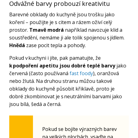
Odvážné barvy probouzí kreativitu
Barevné obklady do kuchyně jsou trošku jako
koření – použijte je s citem a rázem oživí celý
prostor.
Tmavě modrá
například navozuje klid a
soustředění, nemáme ji ale tolik spojenou s jídlem.
Hnědá
zase pocit tepla a pohody.
Pokud v kuchyni i jíte, pak pamatujte, že
k podpoření apetitu jsou dobré teplé barvy
jako
červená (často používaná
fast foody
), oranžová
nebo žlutá. Na druhou stranu můžou takové
obklady do kuchyně působit křiklavě, proto je
dobré zkombinovat je s neutrálními barvami jako
jsou bílá, šedá a černá.
Pokud se bojíte výrazných barev
na velkých plochách, vsaďte na