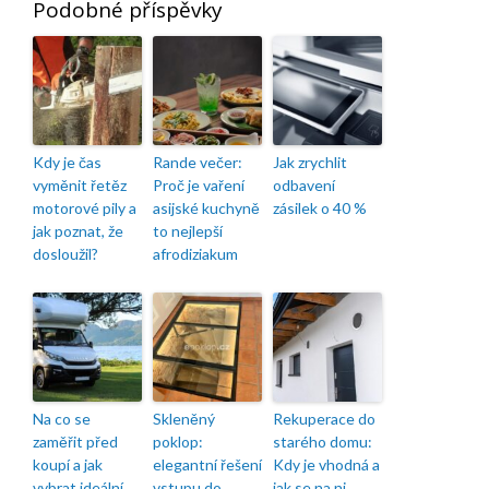
Podobné příspěvky
Kdy je čas
Rande večer:
Jak zrychlit
vyměnit řetěz
Proč je vaření
odbavení
motorové pily a
asijské kuchyně
zásilek o 40 %
jak poznat, že
to nejlepší
dosloužil?
afrodiziakum
Na co se
Skleněný
Rekuperace do
zaměřit před
poklop:
starého domu:
koupí a jak
elegantní řešení
Kdy je vhodná a
vybrat ideální
vstupu do
jak se na ni