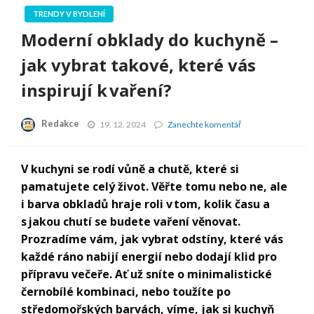
TRENDY V BYDLENÍ
Moderní obklady do kuchyně –
jak vybrat takové, které vás
inspirují k vaření?
Redakce
Moderní
19. 12. 2024
Zanechte komentář
obklady
do
kuchyně
V kuchyni se rodí vůně a chutě, které si
–
pamatujete celý život. Věřte tomu nebo ne, ale
jak
vybrat
i barva obkladů hraje roli v tom, kolik času a
takové,
s jakou chutí se budete vaření věnovat.
které
Prozradíme vám, jak vybrat odstíny, které vás
vás
inspirují
každé ráno nabijí energií nebo dodají klid pro
k vaření?
přípravu večeře. Ať už sníte o minimalistické
černobílé kombinaci, nebo toužíte po
středomořských barvách, víme, jak si kuchyň