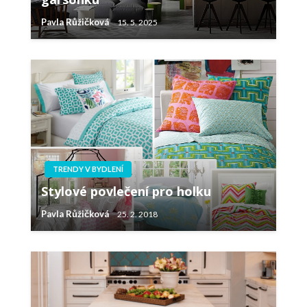
Pavla Růžičková
15. 5. 2025
TRENDY V BYDLENÍ
Stylové povlečení pro holku
Pavla Růžičková
25. 2. 2018