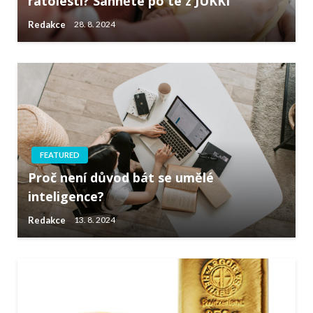
ratolesti? Sáhněte po té z JUKKI
Redakce
28. 8. 2024
FEATURED
Proč není důvod bát se umělé
inteligence?
Redakce
13. 8. 2024