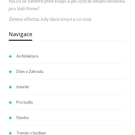
Na co se zaměřit před koupí a jak vybrat ideální dodávku
pro Vaši firmu?
Zelená střecha: kdy dává smysl a co stojí
Navigace
Architektura
Dům a Zahrada
Interiér
Pro kutily
Stavba
Trendy v bydlení