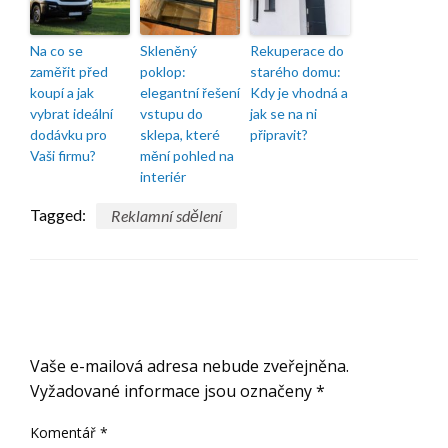
Na co se
Skleněný
Rekuperace do
zaměřit před
poklop:
starého domu:
koupí a jak
elegantní řešení
Kdy je vhodná a
vybrat ideální
vstupu do
jak se na ni
dodávku pro
sklepa, které
připravit?
Vaši firmu?
mění pohled na
interiér
Tagged:
Reklamní sdělení
ODPOVĚDĚT
Vaše e-mailová adresa nebude zveřejněna.
Vyžadované informace jsou označeny
*
Komentář
*