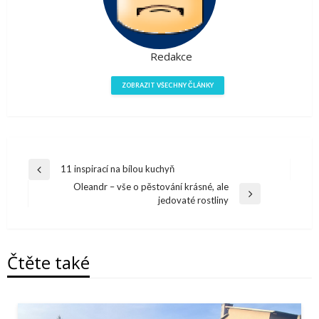
Redakce
ZOBRAZIT VŠECHNY ČLÁNKY
Navigace
11 inspirací na bílou kuchyň
Předchazí
pro
Oleandr – vše o pěstování krásné, ale
článek
Další
jedovaté rostliny
příspěvek
článek
Čtěte také