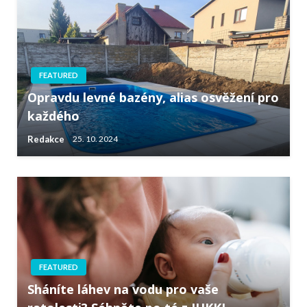
FEATURED
Opravdu levné bazény, alias osvěžení pro
každého
Redakce
25. 10. 2024
FEATURED
Sháníte láhev na vodu pro vaše