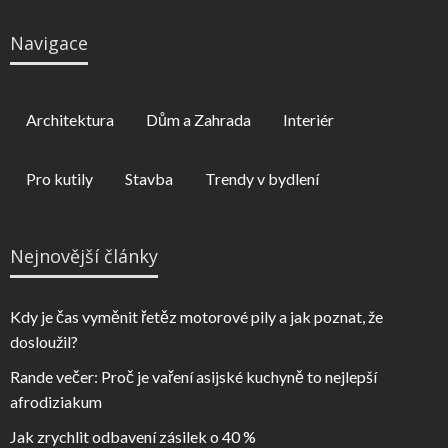
Navigace
Architektura
Dům a Zahrada
Interiér
Pro kutily
Stavba
Trendy v bydlení
Nejnovější články
Kdy je čas vyměnit řetěz motorové pily a jak poznat, že
dosloužil?
Rande večer: Proč je vaření asijské kuchyně to nejlepší
afrodiziakum
Jak zrychlit odbavení zásilek o 40 %