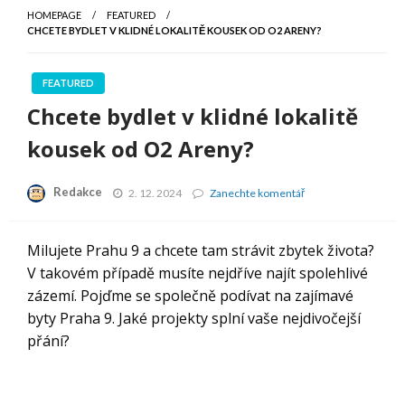
HOMEPAGE
FEATURED
CHCETE BYDLET V KLIDNÉ LOKALITĚ KOUSEK OD O2 ARENY?
FEATURED
Chcete bydlet v klidné lokalitě
kousek od O2 Areny?
Redakce
Chcete
2. 12. 2024
Zanechte komentář
bydlet
v
klidné
Milujete Prahu 9 a chcete tam strávit zbytek života?
lokalitě
V takovém případě musíte nejdříve najít spolehlivé
kousek
od
zázemí. Pojďme se společně podívat na zajímavé
O2
byty Praha 9. Jaké projekty splní vaše nejdivočejší
Areny?
přání?