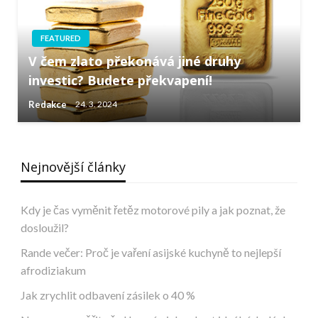
FEATURED
V čem zlato překonává jiné druhy
investic? Budete překvapení!
Redakce
24. 3. 2024
Nejnovější články
Kdy je čas vyměnit řetěz motorové pily a jak poznat, že
dosloužil?
Rande večer: Proč je vaření asijské kuchyně to nejlepší
afrodiziakum
Jak zrychlit odbavení zásilek o 40 %