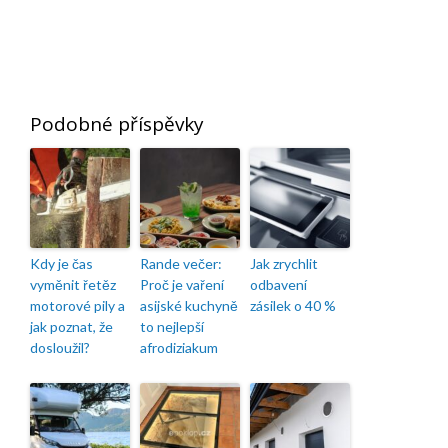
Podobné příspěvky
Kdy je čas
Rande večer:
Jak zrychlit
vyměnit řetěz
Proč je vaření
odbavení
motorové pily a
asijské kuchyně
zásilek o 40 %
jak poznat, že
to nejlepší
dosloužil?
afrodiziakum