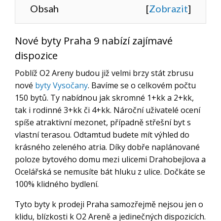
Obsah
[
Zobrazit
]
Nové byty Praha 9 nabízí zajímavé
dispozice
Poblíž O2 Areny budou již velmi brzy stát zbrusu
nové
byty Vysočany
. Bavíme se o celkovém počtu
150 bytů. Ty nabídnou jak skromné 1+kk a 2+kk,
tak i rodinné 3+kk či 4+kk. Nároční uživatelé ocení
spíše atraktivní mezonet, případně střešní byt s
vlastní terasou. Odtamtud budete mít výhled do
krásného zeleného atria. Díky dobře naplánované
poloze bytového domu mezi ulicemi Drahobejlova a
Ocelářská se nemusíte bát hluku z ulice. Dočkáte se
100% klidného bydlení.
Tyto byty k prodeji Praha samozřejmě nejsou jen o
klidu, blízkosti k O2 Areně a jedinečných dispozicích.