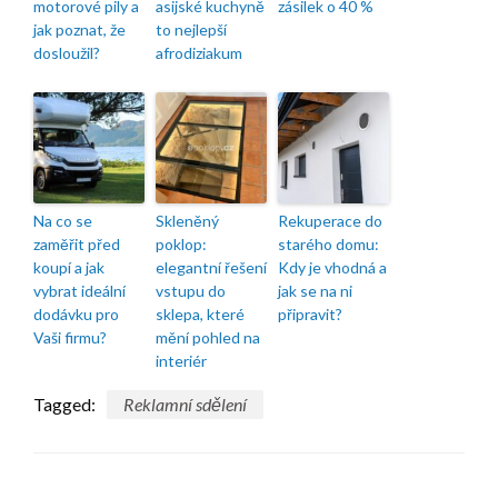
motorové pily a
asijské kuchyně
zásilek o 40 %
jak poznat, že
to nejlepší
dosloužil?
afrodiziakum
Na co se
Skleněný
Rekuperace do
zaměřit před
poklop:
starého domu:
koupí a jak
elegantní řešení
Kdy je vhodná a
vybrat ideální
vstupu do
jak se na ni
dodávku pro
sklepa, které
připravit?
Vaši firmu?
mění pohled na
interiér
Tagged:
Reklamní sdělení