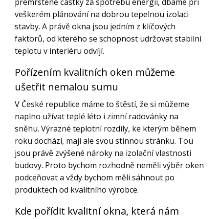
přemrštěné částky za spotřebu energií, dbáme při
pro
nás
veškerém plánování na dobrou tepelnou izolaci
ta
stavby. A právě okna jsou jedním z klíčových
pravá?
faktorů, od kterého se schopnost udržovat stabilní
teplotu v interiéru odvíjí.
Pořízením kvalitních oken můžeme
ušetřit nemalou sumu
V České republice máme to štěstí, že si můžeme
naplno užívat teplé léto i zimní radovánky na
sněhu. Výrazné teplotní rozdíly, ke kterým během
roku dochází, mají ale svou stinnou stránku. Tou
jsou právě zvýšené nároky na izolační vlastnosti
budovy. Proto bychom rozhodně neměli výběr oken
podceňovat a vždy bychom měli sáhnout po
produktech od kvalitního výrobce.
Kde pořídit kvalitní okna, která nám