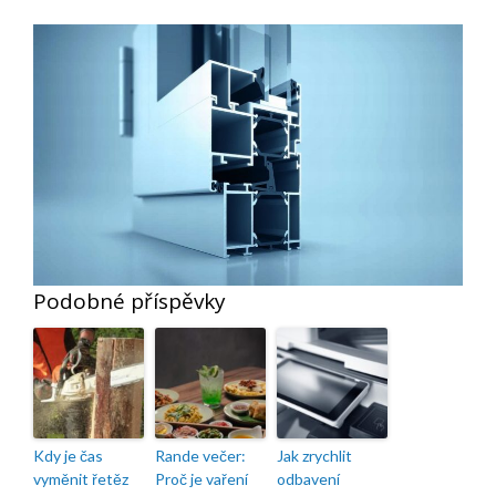
Podobné příspěvky
Kdy je čas
Rande večer:
Jak zrychlit
vyměnit řetěz
Proč je vaření
odbavení