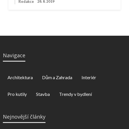
Redakce
28. 8. 2019
Navigace
Architektura
Dům a Zahrada
Interiér
Pro kutily
Stavba
Trendy v bydlení
Nejnovější články