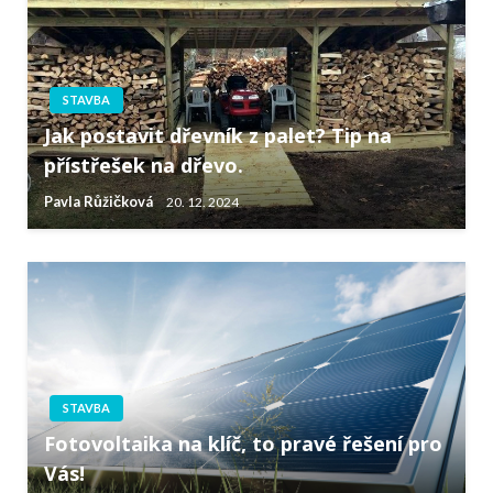
STAVBA
Jak postavit dřevník z palet? Tip na
přístřešek na dřevo.
Pavla Růžičková
20. 12. 2024
STAVBA
Fotovoltaika na klíč, to pravé řešení pro
Vás!