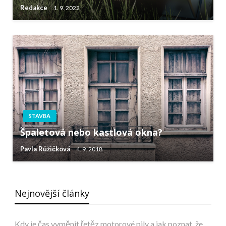
Redakce
1. 9. 2022
STAVBA
Špaletová nebo kastlová okna?
Pavla Růžičková
4. 9. 2018
Nejnovější články
Kdy je čas vyměnit řetěz motorové pily a jak poznat, že