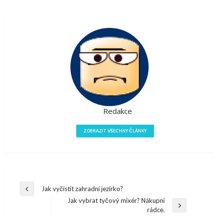
Redakce
ZOBRAZIT VŠECHNY ČLÁNKY
Navigace
Jak vyčistit zahradní jezírko?
Předchazí
pro
Jak vybrat tyčový mixér? Nákupní
článek
Další
rádce.
příspěvek
článek