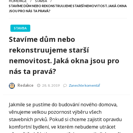
HOMEPAGE
STAVBA
STAVÍME DŮM NEBO REKONSTRUUJEME STARŠÍ NEMOVITOST. JAKÁ OKNA
JSOU PRO NÁS TA PRAVÁ?
STAVBA
Stavíme dům nebo
rekonstruujeme starší
nemovitost. Jaká okna jsou pro
nás ta pravá?
Redakce
Stavíme
28. 8. 2019
Zanechte komentář
dům
nebo
rekonstruujeme
Jakmile se pustíme do budování nového domova,
starší
věnujeme velkou pozornost výběru všech
nemovitost.
Jaká
stavebních prvků. Pokud si chceme zajistit opravdu
okna
komfortní bydlení, ve kterém nebudeme utrácet
jsou